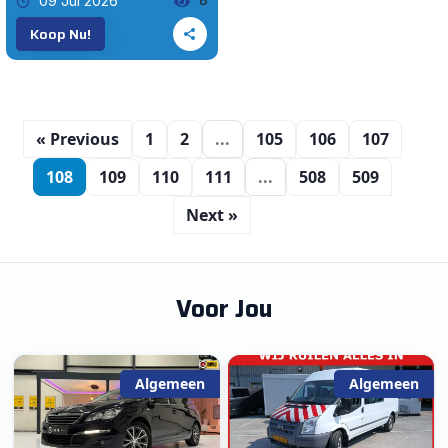
09 Jul 2026
Koop Nu!
« Previous
1
2
...
105
106
107
108
109
110
111
...
508
509
Next »
Voor Jou
Algemeen
Algemeen