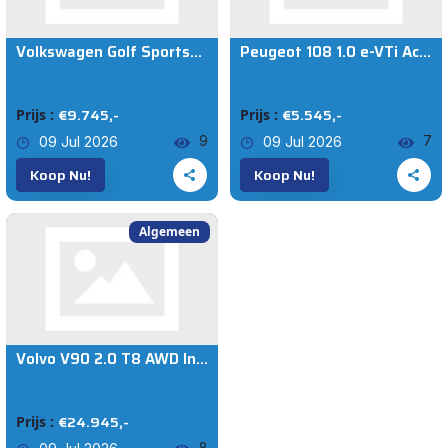
Volkswagen Golf Sportsvan 1.4 TSI Highline 150PK | AUTOMAAT | BOMVOL | NL AUTO | Trekhaak | Achteruitrijcamera | Stoelverwarming | BI Xenon Adaptive | Cruise Control Adaptive | Navigatie | Cl
Peugeot 108 1.0 e-VTi Active | Nette Staat | Trekhaak | Airco | 5 Deurs | APK tot 03-10-2026 |
€9.745,-
€5.545,-
Prijs :
Prijs :
9
7
09 Jul 2026
09 Jul 2026
Koop Nu!
Koop Nu!
Algemeen
Volvo V90 2.0 T8 AWD Inscription | DEALERONDERHOUDEN | 1e Eigenaar | 20" | B&W Audio | PANO | Trekhaak | Massage | Stoelverkoeling |
€24.945,-
Prijs :
8