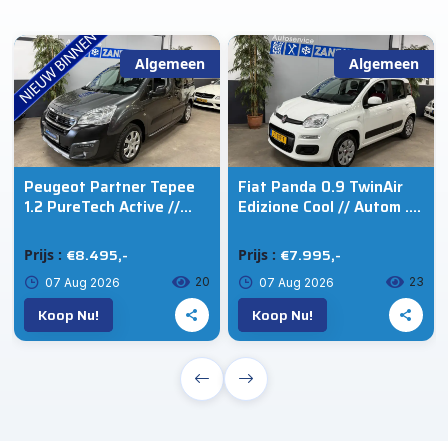
Algemeen
Algemeen
Peugeot Partner Tepee
Fiat Panda 0.9 TwinAir
1.2 PureTech Active //
Edizione Cool // Autom .
Camera // Cruise // Ecc
// Trekhaak
€8.495,-
€7.995,-
Prijs :
Prijs :
20
23
07 Aug 2026
07 Aug 2026
Koop Nu!
Koop Nu!