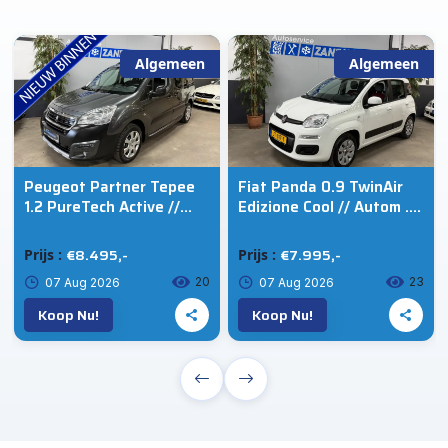
Algemeen
Algemeen
Peugeot Partner Tepee
Fiat Panda 0.9 TwinAir
1.2 PureTech Active //
Edizione Cool // Autom .
Camera // Cruise // Ecc
// Trekhaak
€8.495,-
€7.995,-
Prijs :
Prijs :
20
23
07 Aug 2026
07 Aug 2026
Koop Nu!
Koop Nu!