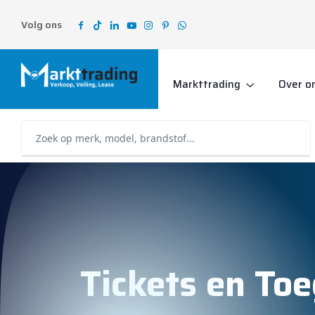
Volg ons
Markttrading
Over o
Tickets en To