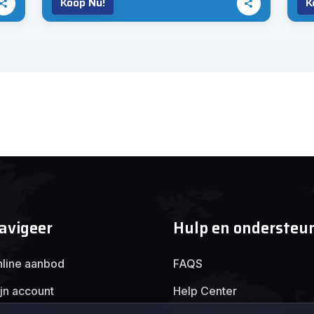
Koop Nu!
K
avigeer
Hulp en ondersteu
line aanbod
FAQS
jn account
Help Center