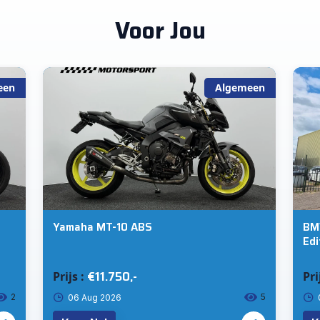
Voor Jou
een
Algemeen
Yamaha MT-10 ABS
BMW
Edi
xDr
€11.750,-
Prijs :
Pri
2
5
06 Aug 2026