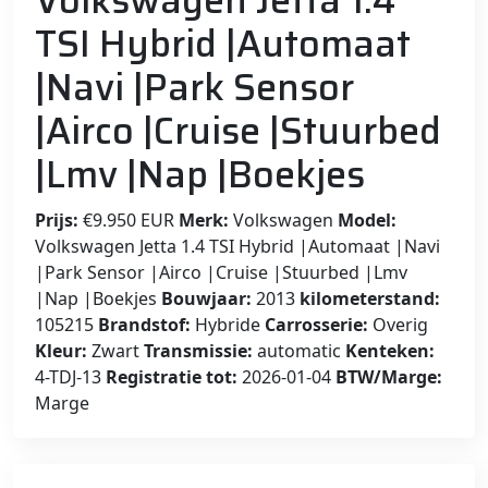
Volkswagen Jetta 1.4
TSI Hybrid |Automaat
|Navi |Park Sensor
|Airco |Cruise |Stuurbed
|Lmv |Nap |Boekjes
Prijs:
€9.950 EUR
Merk:
Volkswagen
Model:
Volkswagen Jetta 1.4 TSI Hybrid |Automaat |Navi
|Park Sensor |Airco |Cruise |Stuurbed |Lmv
|Nap |Boekjes
Bouwjaar:
2013
kilometerstand:
105215
Brandstof:
Hybride
Carrosserie:
Overig
Kleur:
Zwart
Transmissie:
automatic
Kenteken:
4-TDJ-13
Registratie tot:
2026-01-04
BTW/Marge:
Marge