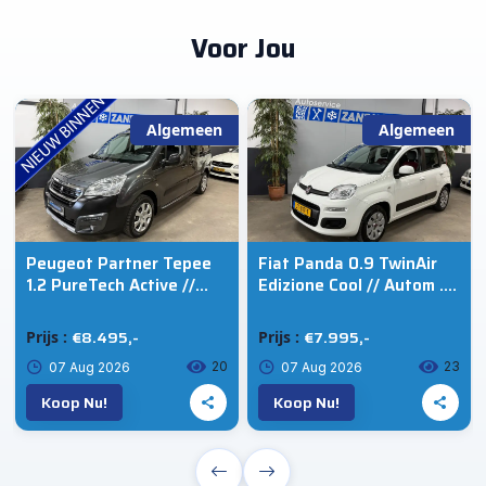
Voor Jou
Algemeen
Algemeen
Peugeot Partner Tepee
Fiat Panda 0.9 TwinAir
1.2 PureTech Active //
Edizione Cool // Autom .
Camera // Cruise // Ecc
// Trekhaak
€8.495,-
€7.995,-
Prijs :
Prijs :
20
23
07 Aug 2026
07 Aug 2026
Koop Nu!
Koop Nu!