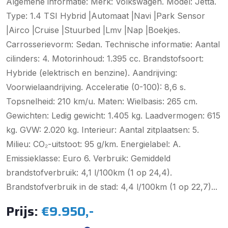
Algemene informatie: Merk: Volkswagen. Model: Jetta.
Type: 1.4 TSI Hybrid |Automaat |Navi |Park Sensor
|Airco |Cruise |Stuurbed |Lmv |Nap |Boekjes.
Carrosserievorm: Sedan. Technische informatie: Aantal
cilinders: 4. Motorinhoud: 1.395 cc. Brandstofsoort:
Hybride (elektrisch en benzine). Aandrijving:
Voorwielaandrijving. Acceleratie (0-100): 8,6 s.
Topsnelheid: 210 km/u. Maten: Wielbasis: 265 cm.
Gewichten: Ledig gewicht: 1.405 kg. Laadvermogen: 615
kg. GVW: 2.020 kg. Interieur: Aantal zitplaatsen: 5.
Milieu: CO₂-uitstoot: 95 g/km. Energielabel: A.
Emissieklasse: Euro 6. Verbruik: Gemiddeld
brandstofverbruik: 4,1 l/100km (1 op 24,4).
Brandstofverbruik in de stad: 4,4 l/100km (1 op 22,7)...
Prijs:
€9.950,-