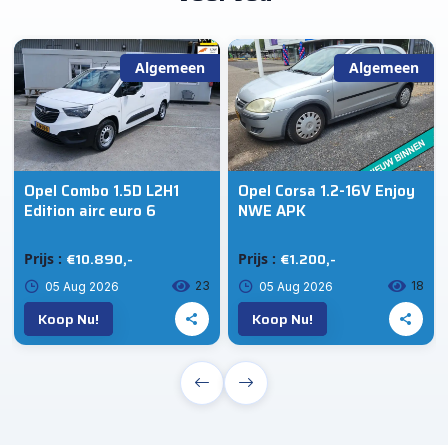
Algemeen
Algemeen
Opel Combo 1.5D L2H1
Opel Corsa 1.2-16V Enjoy
Edition airc euro 6
NWE APK
€10.890,-
€1.200,-
Prijs :
Prijs :
23
18
05 Aug 2026
05 Aug 2026
Koop Nu!
Koop Nu!