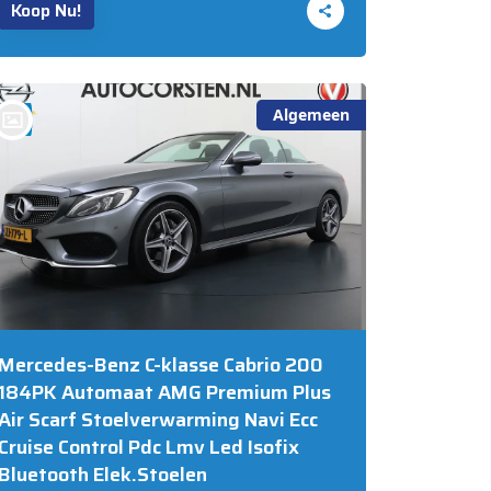
Koop Nu!
Algemeen
bij @Auto Corsten BV MARIAHOUT
Mercedes-Benz C-klasse Cabrio 200
184PK Automaat AMG Premium Plus
Air Scarf Stoelverwarming Navi Ecc
Cruise Control Pdc Lmv Led Isofix
Bluetooth Elek.Stoelen