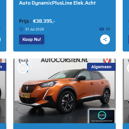
Auto DynamicPlusLine Elek.Acht
€38.395,-
Prijs :
3
29
31 Jul 2026
Koop Nu!
n
Algemeen
bij @Auto Corsten BV MARIAHOUT