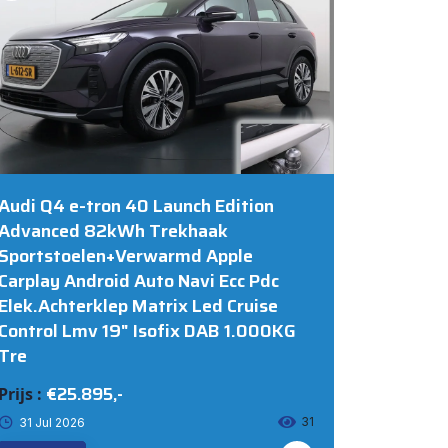
Audi Q4 e-tron 40 Launch Edition
Advanced 82kWh Trekhaak
Sportstoelen+Verwarmd Apple
Carplay Android Auto Navi Ecc Pdc
Elek.Achterklep Matrix Led Cruise
Control Lmv 19" Isofix DAB 1.000KG
Tre
€25.895,-
Prijs :
31
31 Jul 2026