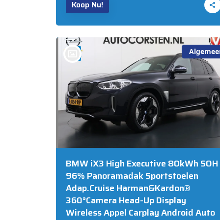
Koop Nu!
Algemee
bij @Auto Corsten BV MARIAHOUT
BMW iX3 High Executive 80kWh SOH
96% Panoramadak Sportstoelen
Adap.Cruise Harman&Kardon®
360°Camera Head-Up Display
Wireless Appel Carplay Android Auto