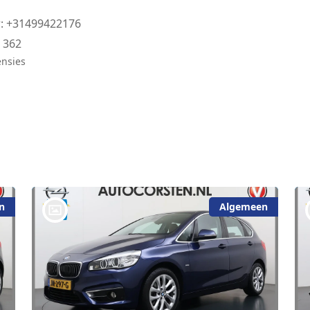
: +31499422176
:
362
ensies
n
Algemeen
bij @Auto Corsten BV MARIAHOUT