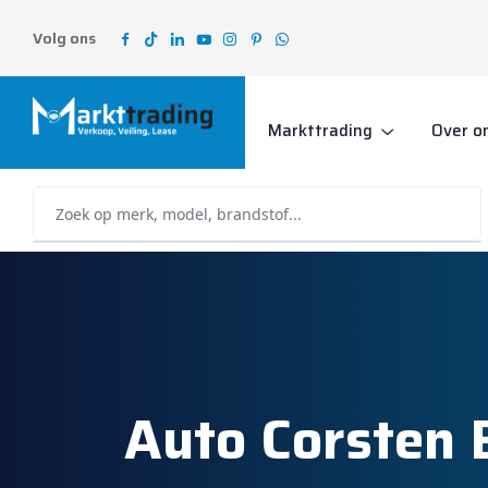
Volg ons
Markttrading
Over o
Auto Corste