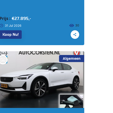
€27.895,-
Prijs :
30
31 Jul 2026
Koop Nu!
Algemeen
bij @Auto Corsten BV MARIAHOUT