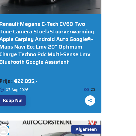
Renault Megane E-Tech EV60 Two
Tone Camera Stoel+Stuurverwarming
Apple Carplay Android Auto Google®-
Maps Navi Ecc Lmv 20" Optimum
Charge Techno Pdc Multi-Sense Lmv
Bluetooth Google Assistent
€22.895,-
Prijs :
23
07 Aug 2026
Koop Nu!
Algemeen
bij @Auto Corsten BV MARIAHOUT