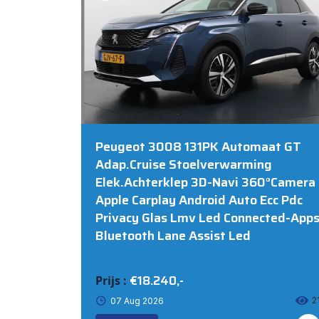
Peugeot 3008 131PK Automaat GT
Adap.Cruise Stoelverwarming
Elek.Achterklep 3D-Navi 360°Camera
Apple Carplay Android Auto Ecc Pdc
Privacy Glas Lmv Led Connected-App
Bluetooth Lane Assist Led
€18.240,-
Prijs :
2
07 Aug 2026