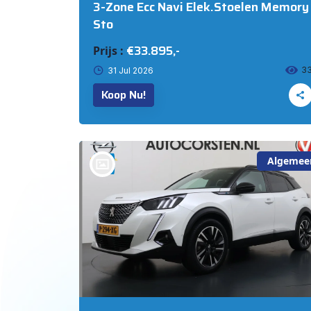
3-Zone Ecc Navi Elek.Stoelen Memory
Sto
€33.895,-
Prijs :
3
31 Jul 2026
Koop Nu!
Algemee
bij @Auto Corsten BV MARIAHOUT