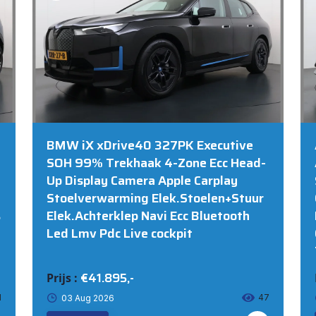
BMW iX xDrive40 327PK Executive
SOH 99% Trekhaak 4-Zone Ecc Head-
Up Display Camera Apple Carplay
Stoelverwarming Elek.Stoelen+Stuur
s
Elek.Achterklep Navi Ecc Bluetooth
Led Lmv Pdc Live cockpit
€41.895,-
Prijs :
1
47
03 Aug 2026