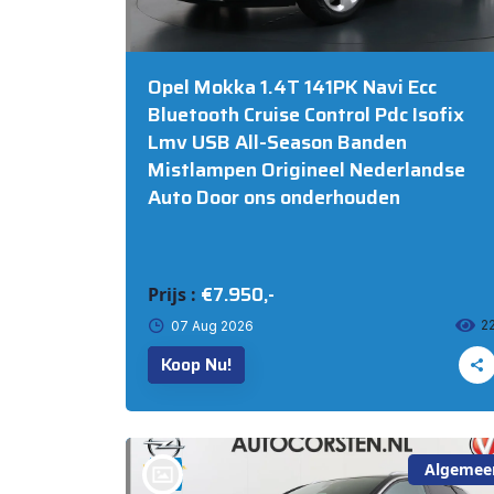
Opel Mokka 1.4T 141PK Navi Ecc
Bluetooth Cruise Control Pdc Isofix
Lmv USB All-Season Banden
Mistlampen Origineel Nederlandse
Auto Door ons onderhouden
€7.950,-
Prijs :
2
07 Aug 2026
Koop Nu!
Algemee
bij @Auto Corsten BV MARIAHOUT