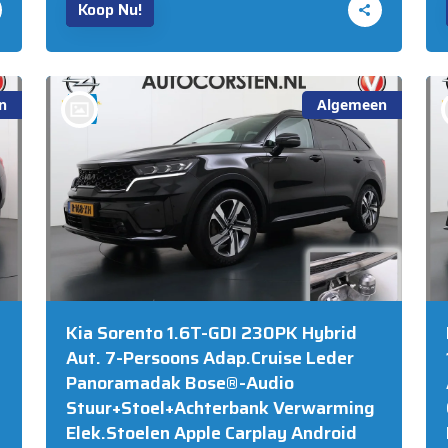
Koop Nu!
n
Algemeen
bij @Auto Corsten BV MARIAHOUT
Kia Sorento 1.6T-GDI 230PK Hybrid
Aut. 7-Persoons Adap.Cruise Leder
Panoramadak Bose®-Audio
Stuur+Stoel+Achterbank Verwarming
Elek.Stoelen Apple Carplay Android