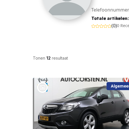
Telefoonnummer
Totale artikelen
(0)
0 Rec
Tonen
12
resultaat
Algemee
bij @Auto Corsten BV MARIAHOUT