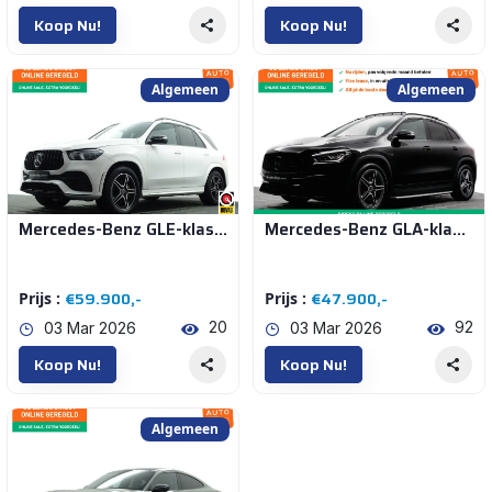
Koop Nu!
Koop Nu!
Algemeen
Algemeen
Mercedes-Benz GLE-klasse 300 d 4MATIC AMG Night Edition- Alcantara sterrenhemel, Elek Stoelen, Sfeerverlichting, CarPlay
Mercedes-Benz GLA-klasse 250 4-Matic AMG Night Edition Aut- Panoramadak, Sfeerverlichting, Carbon Pakket, Sideskirts, Camera
€59.900,-
€47.900,-
Prijs :
Prijs :
20
92
03 Mar 2026
03 Mar 2026
Koop Nu!
Koop Nu!
Algemeen