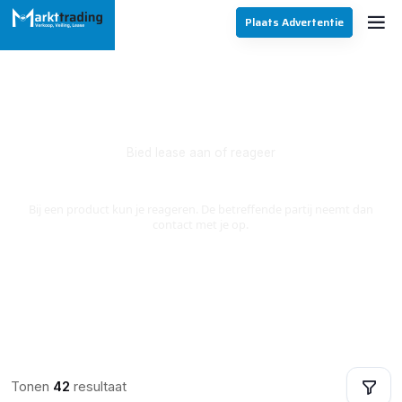
Plaats Advertentie
Bied lease aan of reageer
Lease Aanbod
Bij een product kun je reageren. De betreffende partij neemt dan
contact met je op.
Tonen
42
resultaat