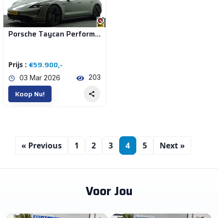
Porsche Taycan Performance 84kwh Panoramadak, Design Pakket, Bose Surround Sound, Sfeerverlichting
€59.900,-
Prijs :
203
03 Mar 2026
Koop Nu!
« Previous
1
2
3
4
5
Next »
Voor Jou