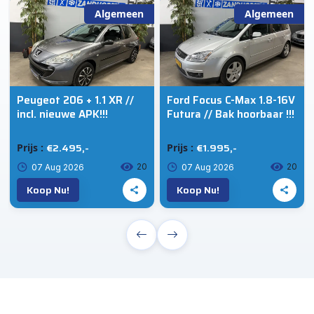
Algemeen
Algemeen
Peugeot 206 + 1.1 XR //
Ford Focus C-Max 1.8-16V
incl. nieuwe APK!!!
Futura // Bak hoorbaar !!!
€2.495,-
€1.995,-
Prijs :
Prijs :
20
20
07 Aug 2026
07 Aug 2026
Koop Nu!
Koop Nu!