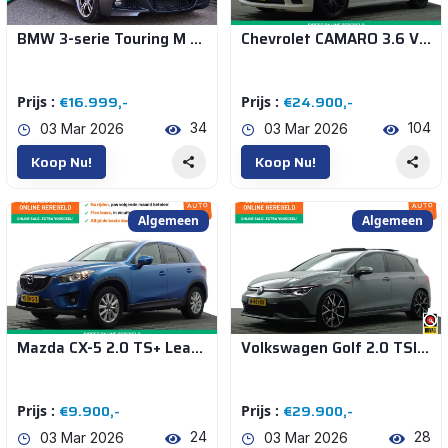
BMW 3-serie Touring M Sport F31 6WB Apple CarPlay Shadowline 360* Camera Lm velgen Breedset NAP NL M Sport Corporate Lease
Chevrolet CAMARO 3.6 V6 Aut- Custom Uitlaat, Xenon Led, Camera, Goed Onderhouden, Striping
€16.999,-
€24.900,-
Prijs :
Prijs :
34
104
03 Mar 2026
03 Mar 2026
Koop Nu!
Koop Nu!
Algemeen
Algemeen
Mazda CX-5 2.0 TS+ Lease Pack 2WD- Privacy Glass, Trekhaak, Navigatie, Park Assist, Lane Assist, Stoelverwarming
Volkswagen Golf 2.0 TSI GTI CLUBSPORT Nurburgring Edition Aut- Panoramadak, Head Up, Harman Kardon, Carplay, Sfeerverlichting, IQ Led
€9.900,-
€29.900,-
Prijs :
Prijs :
24
28
03 Mar 2026
03 Mar 2026