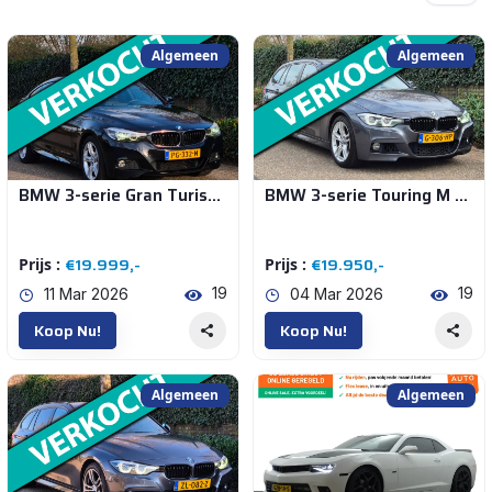
Algemeen
Algemeen
Filters
BMW 3-serie Gran Turismo GT M Sport Panorama Apple CarPlay NAP 320i Corporate Lease High Executive
BMW 3-serie Touring M Sport virtual Dash Nbt EVO Id6 Navi Apple CarPlay Corporate Lease
Selecteer categorie
€19.999,-
€19.950,-
Prijs :
Prijs :
19
19
11 Mar 2026
04 Mar 2026
€0
€59.900
Koop Nu!
Koop Nu!
Voeg Toe
Opnieuw Instellen
Algemeen
Algemeen