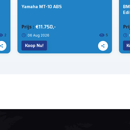
Yamaha MT-10 ABS
BMW
Edi
xDr
€11.750,-
Prijs :
Pri
2
5
06 Aug 2026
Koop Nu!
K