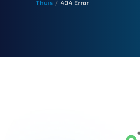
Thuis
404 Error