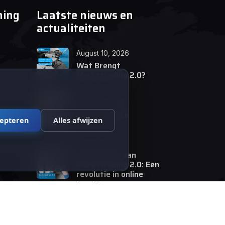
ning
Laatste nieuws en
actualiteiten
August 10, 2026
Wat Brengt
Markttrading 2.0?
June 24, 2026
Tips en Tricks
cepteren
Alles afwijzen
April 12, 2026
De opkomst van
Markttrading 2.0: Een
revolutie in online
handelen.