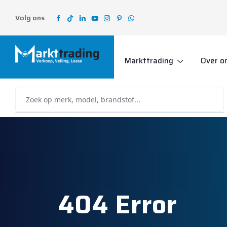
Volg ons
Markttrading
Over o
404 Error