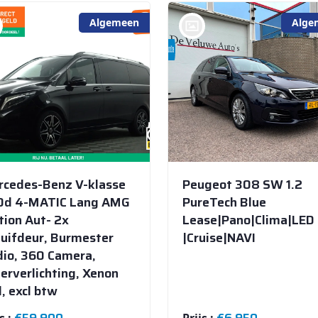
Algemeen
Alge
bij @De Veluwe Auto's Store
cedes-Benz V-klasse
Peugeot 308 SW 1.2
0d 4-MATIC Lang AMG
PureTech Blue
tion Aut- 2x
Lease|Pano|Clima|LED
uifdeur, Burmester
|Cruise|NAVI
io, 360 Camera,
erverlichting, Xenon
, excl btw