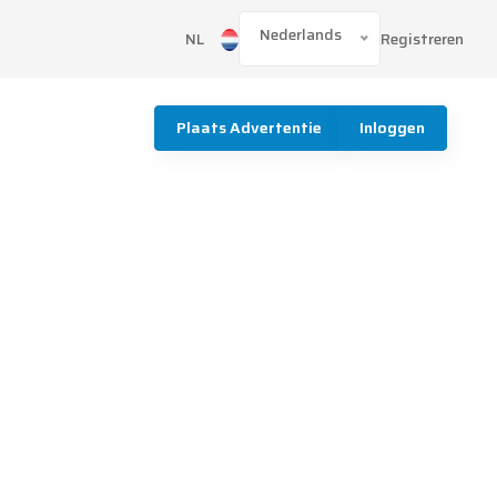
Nederlands
Registreren
NL
Plaats Advertentie
Inloggen
d
d
d