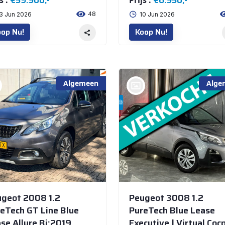
€59.900,-
€6.950,-
s :
Prijs :
48
3 Jun 2026
10 Jun 2026
op Nu!
Koop Nu!
Algemeen
Alge
bij @De Waai Auto's Store
geot 2008 1.2
Peugeot 3008 1.2
eTech GT Line Blue
PureTech Blue Lease
se Allure Bj:2019
Executive | Virtual Cocp