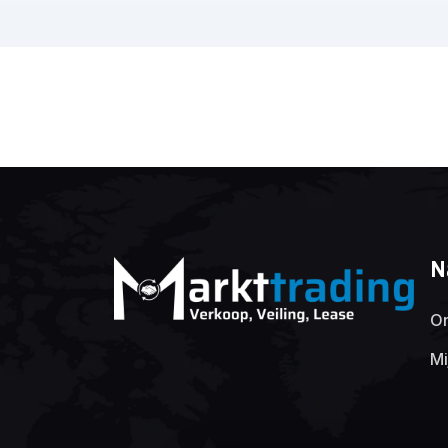
N
On
Mi