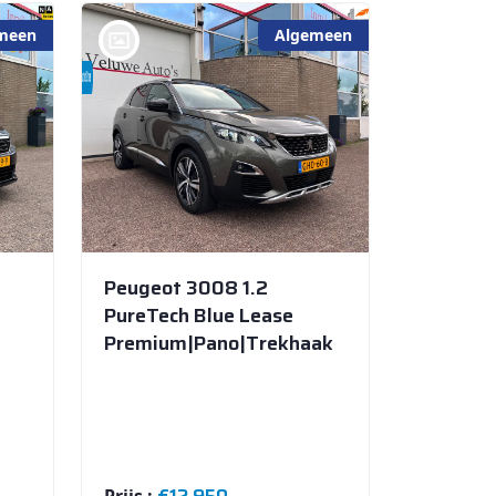
meen
Algemeen
bij @De Veluwe Auto's Store
Peugeot 3008 1.2
PureTech Blue Lease
Premium|Pano|Trekhaak