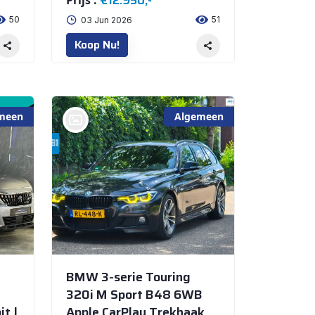
€12.950,-
Prijs :
50
51
03 Jun 2026
Koop Nu!
meen
Algemeen
bij @Netautos BEEK EN DONK
BMW 3-serie Touring
320i M Sport B48 6WB
it |
Apple CarPlay Trekhaak