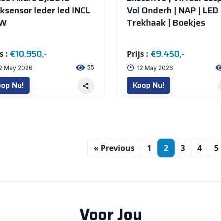
ksensor leder led INCL
Vol Onderh | NAP | LED 
W
Trekhaak | Boekjes
€10.950,-
€9.450,-
s :
Prijs :
55
2 May 2026
12 May 2026
op Nu!
Koop Nu!
« Previous
1
2
3
4
5
Voor Jou