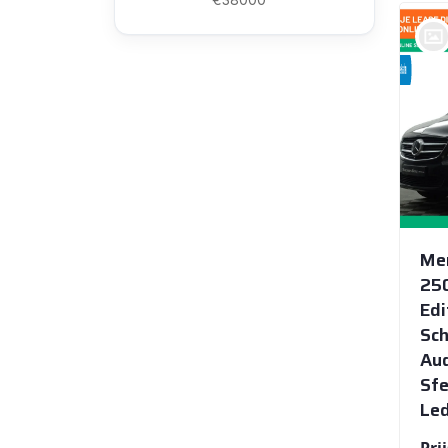
bij @Auto Service Haarlem
HAARLEM
Mer
25
Edi
Sch
Aud
Sfe
Led