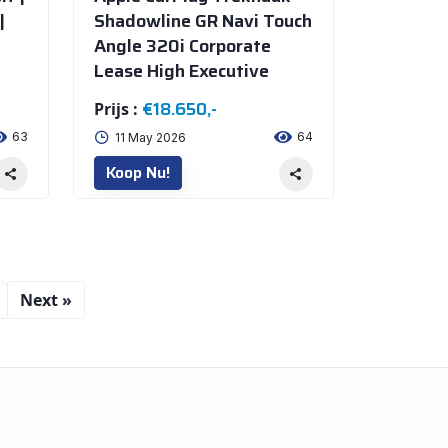
|
Shadowline GR Navi Touch
Angle 320i Corporate
Lease High Executive
€18.650,-
Prijs :
63
64
11 May 2026
Koop Nu!
Next »