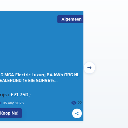
Algemeen
 MG4 Electric Luxury 64 kWh ORG NL
Kia Sportage Bus
ALEROND 1E EIG SOH96%
|Cruise|Navi |Cam
0*CAMERA|ELEK.STOEL|ADAPT.CRUIS
LEDER|BLINDSPOT|CARPLAY|
€21.750,-
€8.500,-
js :
Prijs :
22
05 Aug 2026
05 Aug 2026
oop Nu!
Koop Nu!