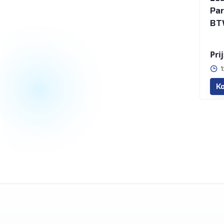
Par
BT
Prij
1
Ko