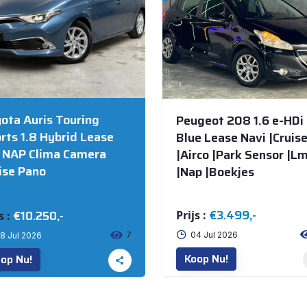
ota Auris Touring
Peugeot 208 1.6 e-HDi
rts 1.8 Hybrid Lease
Blue Lease Navi |Cruis
 NAP Clima Camera
|Airco |Park Sensor |L
ise Pano
|Nap |Boekjes
€3.499,-
€10.250,-
Prijs :
s :
7
04 Jul 2026
8 Jul 2026
Koop Nu!
op Nu!