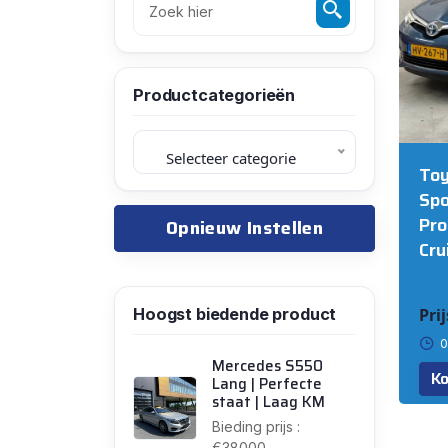
BOXTEL
Productcategorieën
Selecteer categorie
Toy
Spo
Pro
Opnieuw Instellen
Cru
Hoogst biedende product
Prij
0
Mercedes S550
Ko
Lang | Perfecte
staat | Laag KM
Bieding prijs :
€38000