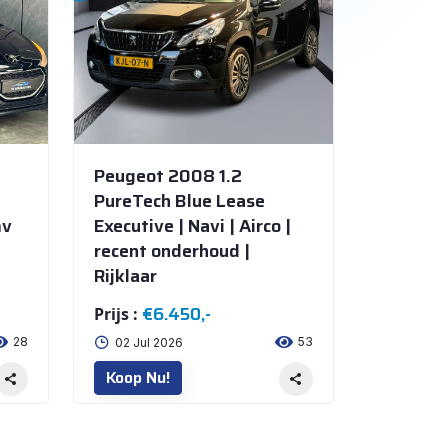
SUSTEREN
Peugeot 2008 1.2
e
PureTech Blue Lease
mv
Executive | Navi | Airco |
recent onderhoud |
Rijklaar
€6.450,-
Prijs :
28
53
02 Jul 2026
Koop Nu!