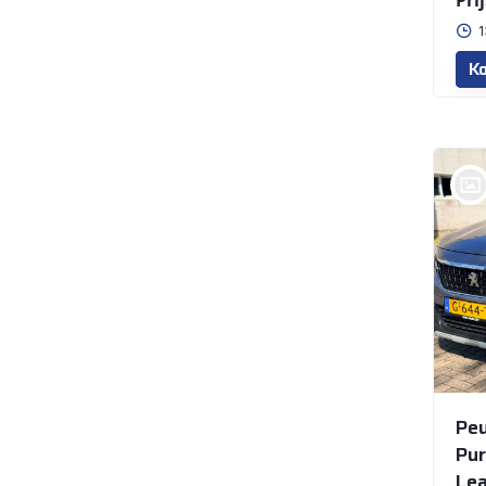
Prij
1
Ko
bij @LelyCars LELYSTAD
Peu
Pur
Lea