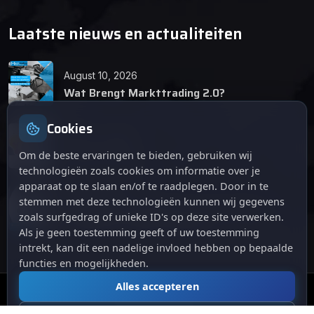
Laatste nieuws en actualiteiten
August 10, 2026
Wat Brengt Markttrading 2.0?
Cookies
June 24, 2026
Tips en Tricks
Om de beste ervaringen te bieden, gebruiken wij
technologieën zoals cookies om informatie over je
apparaat op te slaan en/of te raadplegen. Door in te
April 12, 2026
stemmen met deze technologieën kunnen wij gegevens
De opkomst van Markttrading 2.0: Een
zoals surfgedrag of unieke ID's op deze site verwerken.
revolutie in online handelen.
Als je geen toestemming geeft of uw toestemming
intrekt, kan dit een nadelige invloed hebben op bepaalde
functies en mogelijkheden.
Alles accepteren
© 2024
. Alle rechten voorbehouden.
Markttrading