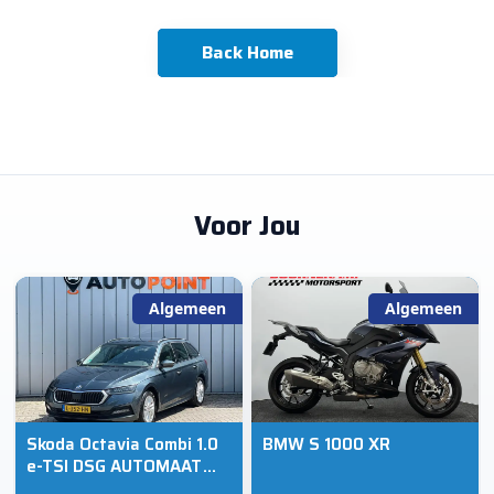
Back Home
Voor Jou
Algemeen
Algemeen
Skoda Octavia Combi 1.0
BMW S 1000 XR
e-TSI DSG AUTOMAAT
ORG NL DEALEROND