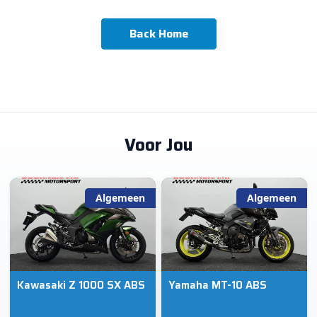
Back Home
Voor Jou
Algemeen
Algemeen
Kawasaki Z 1000 SX ABS
Yamaha MT-10 ABS