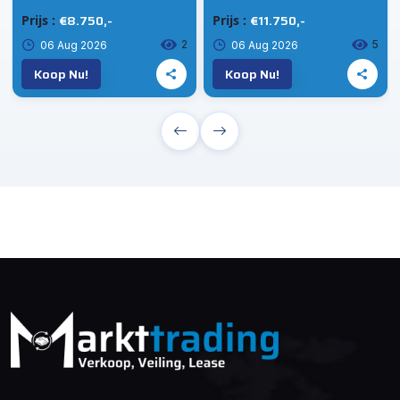
€8.750,-
€11.750,-
Prijs :
Prijs :
2
5
06 Aug 2026
06 Aug 2026
Koop Nu!
Koop Nu!