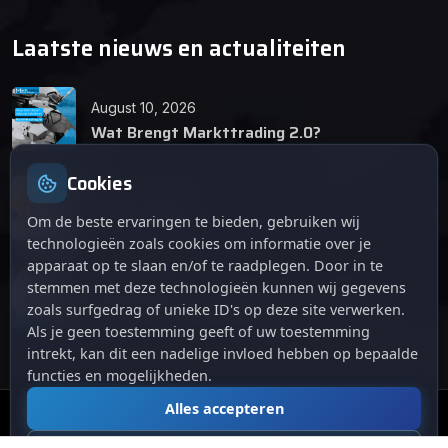
Laatste nieuws en actualiteiten
August 10, 2026
Wat Brengt Markttrading 2.0?
Cookies
June 24, 2026
Tips en Tricks
Om de beste ervaringen te bieden, gebruiken wij
technologieën zoals cookies om informatie over je
apparaat op te slaan en/of te raadplegen. Door in te
April 12, 2026
stemmen met deze technologieën kunnen wij gegevens
De opkomst van Markttrading 2.0: Een
zoals surfgedrag of unieke ID's op deze site verwerken.
revolutie in online handelen.
Als je geen toestemming geeft of uw toestemming
intrekt, kan dit een nadelige invloed hebben op bepaalde
functies en mogelijkheden.
Alles accepteren
© 2024
. Alle rechten voorbehouden.
Markttrading