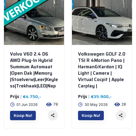
bij @De Waai Auto's
bij @De Waai Auto's
Store
Store
Volvo V60 2.4 D6
Volkswagen GOLF 2.0
AWD Plug-In Hybrid
TSI R 4Motion Pano |
Summum Automaat
Harman&Kardon | IQ
|Open Dak |Memory
Light | Camera |
|Stoelverw|Leer|Keyle
Virtual Cocpit | Apple
ss|Trekhaak|LED|Nap
Carplay |
€4.750,-
€35.900,-
Prijs :
Prijs :
78
28
01 Jun 2026
30 May 2026
Koop Nu!
Koop Nu!