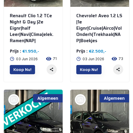
Renault Clio 1.2 TCe
Chevrolet Aveo 1.2 LS
Night & Day |2e
|1e
Eignr|half
Eignr|Cruise|Airco|Vol
Leer|Navi|Clima|elek.
Onderh|Trekhaak|NA
Ramen|NAP|
P|Boekjes
€1.950,-
€2.500,-
Prijs :
Prijs :
71
73
03 Jun 2026
03 Jun 2026
Koop Nu!
Koop Nu!
Algemeen
Algemeen
bij @De Waai Auto's
bij @De Waai Auto's
Store
Store