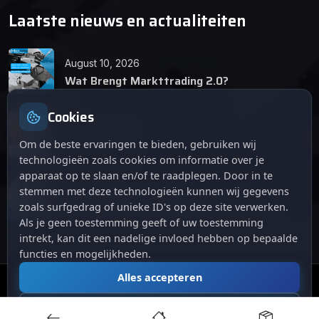
Laatste nieuws en actualiteiten
August 10, 2026
Wat Brengt Markttrading 2.0?
Cookies
June 24, 2026
Tips en Tricks
Om de beste ervaringen te bieden, gebruiken wij
technologieën zoals cookies om informatie over je
apparaat op te slaan en/of te raadplegen. Door in te
April 12, 2026
stemmen met deze technologieën kunnen wij gegevens
De opkomst van Markttrading 2.0: Een
zoals surfgedrag of unieke ID's op deze site verwerken.
revolutie in online handelen.
Als je geen toestemming geeft of uw toestemming
intrekt, kan dit een nadelige invloed hebben op bepaalde
functies en mogelijkheden.
Alles accepteren
© 2024
. Alle rechten voorbehouden.
Markttrading
Alles afwijzen