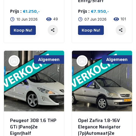
Entry/Start
€1.250,-
€7.950,-
Prijs :
Prijs :
49
101
10 Jun 2026
07 Jun 2026
Koop Nu!
Koop Nu!
Algemeen
Algemeen
bij @De Waai Auto's
bij @De Waai Auto's
Store
Store
Peugeot 308 1.6 THP
Opel Zafira 1.8-16V
GTi |Pano|2e
Elegance Navigator
Eignr|half
|7p|Automaat|2e