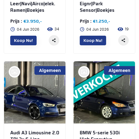
Leer|Navi|Airco|elek.
Eignr|Park
Ramen|Boekjes
Sensor|Boekjes
€3.950,-
€1.250,-
Prijs :
Prijs :
34
19
04 Jun 2026
04 Jun 2026
Koop Nu!
Koop Nu!
Algemeen
Algemeen
bij @De Waai Auto's
bij @De Waai Auto's
Store
Store
Audi A3 Limousine 2.0
BMW 5-serie 530i