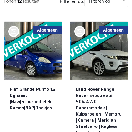
Filteren op:
Filteren op
Tonen
12
resultaat
Algemeen
Algemeen
bij @De Waai Auto's
bij @De Waai Auto's
Store
Store
Fiat Grande Punto 1.2
Land Rover Range
Dynamic
Rover Evoque 2.2
|Navi|Stuurbed|elek.
SD4 4WD
Ramen|NAP|Boekjes
Panoramadak |
Kuipstoelen | Memory
| Camera | Meridian |
Stoelverw | Keyless