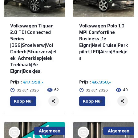
Volkswagen Tiguan
Volkswagen Polo 1.0
2.0 TDI Connected
MPI Comfortline
Series
Business |1e
|DSG|Stoelverw|Vol
Eignr|Navi|Cruise|Park
Onderh|Stuurverw|el
pilot|LED|Airco|Boekje
ek. Achterklep|elek.
s
Trekhaak|2e
Eignr|Boekjes
€17.950,-
€6.950,-
Prijs :
Prijs :
62
40
02 Jun 2026
02 Jun 2026
Koop Nu!
Koop Nu!
Algemeen
Algemeen