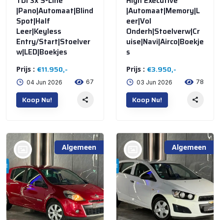
TDI 3x S-Line
High Executive
|Pano|Automaat|Blind
|Automaat|Memory|L
Spot|Half
eer|Vol
Leer|Keyless
Onderh|Stoelverw|Cr
Entry/Start|Stoelver
uise|Navi|Airco|Boekje
w|LED|Boekjes
s
€11.950,-
€3.950,-
Prijs :
Prijs :
67
78
04 Jun 2026
03 Jun 2026
Koop Nu!
Koop Nu!
Algemeen
Algemeen
bij @De Waai Auto's
bij @De Waai Auto's
Store
Store