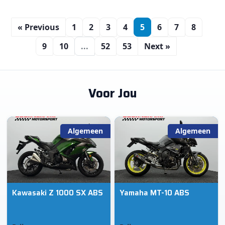
« Previous
1
2
3
4
5
6
7
8
9
10
...
52
53
Next »
Voor Jou
Algemeen
Algemeen
Kawasaki Z 1000 SX ABS
Yamaha MT-10 ABS