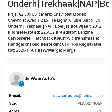
Onderh|Trekhaak|NAP|Bo
Prijs:
€2.500 EUR
Merk:
Chevrolet
Model:
Chevrolet Aveo 1.2 LS |1e Eignr|Cruise|Airco|Vol
Onderh|Trekhaak|NAP|Boekjes
Bouwjaar:
2012
kilometerstand:
226632
Brandstof:
Benzine
Carrosserie:
Hatchback
Kleur:
Wit
Transmissie:
Handgeschakeld
Kenteken:
01-TTR-8
Registratie
tot:
2026-11-01
BTW/Marge:
Marge
De Waai Auto's
E-mail:
dewaai-autos@hotmail.com
Stad:
VLAARDINGEN
Adres:
741