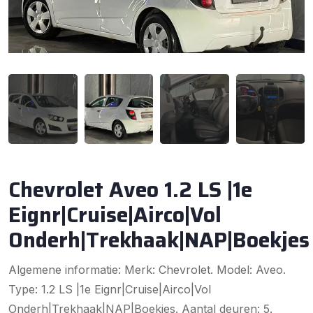
Chevrolet Aveo 1.2 LS |1e
Eignr|Cruise|Airco|Vol
Onderh|Trekhaak|NAP|Boekjes
Algemene informatie: Merk: Chevrolet. Model: Aveo.
Type: 1.2 LS |1e Eignr|Cruise|Airco|Vol
Onderh|Trekhaak|NAP|Boekjes. Aantal deuren: 5.