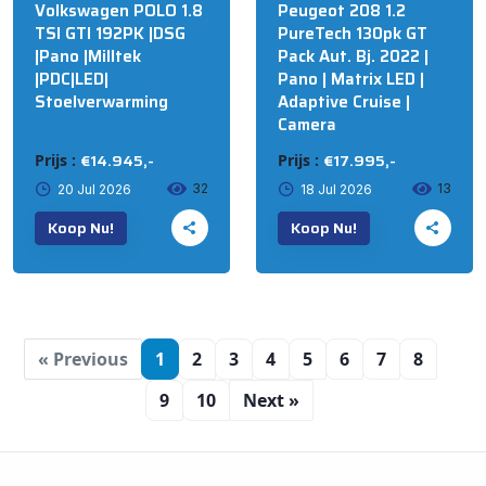
Volkswagen POLO 1.8
Peugeot 208 1.2
TSI GTI 192PK |DSG
PureTech 130pk GT
|Pano |Milltek
Pack Aut. Bj. 2022 |
|PDC|LED|
Pano | Matrix LED |
Stoelverwarming
Adaptive Cruise |
Camera
€14.945,-
€17.995,-
Prijs :
Prijs :
32
13
20 Jul 2026
18 Jul 2026
Koop Nu!
Koop Nu!
« Previous
1
2
3
4
5
6
7
8
9
10
Next »