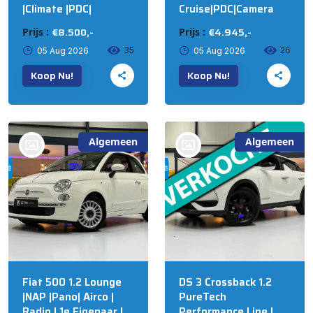
|Climate |PDC|
Cruise|PDC|Camera
€8.500,-
€4.945,-
Prijs :
Prijs :
35
26
05 Aug 2026
05 Aug 2026
Koop Nu!
Koop Nu!
Algemeen
Algemeen
bij @R&S Automotive
bij @R&S Automotive
B.V. NIJKERK
B.V. NIJKERK
Fiat 500 1.2 Lounge
DS 3 Crossback 1.2
|NAP |Pano| Airco |
PureTech
Radio | 1e Eigenaar |
Performance Line |