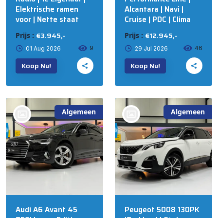
Elektrische ramen
Alcantara | Navi |
voor | Nette staat
Cruise | PDC | Clima
€3.945,-
€12.945,-
Prijs :
Prijs :
9
46
01 Aug 2026
29 Jul 2026
Koop Nu!
Koop Nu!
Algemeen
Algemeen
bij @R&S Automotive
bij @R&S Automotive
B.V. NIJKERK
B.V. NIJKERK
Audi A6 Avant 45
Peugeot 5008 130PK