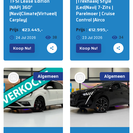
TFSI Lease Edition
|Trekhaak| Style
|NAP| 360°
|Led|Navi| 7-Zits |
|Navi|Climate|Virtueel|
Parelmoer | Cruise
Carplay|
Control |Airco
€23.445,-
€12.995,-
Prijs :
Prijs :
38
34
24 Jul 2026
23 Jul 2026
Koop Nu!
Koop Nu!
Algemeen
Algemeen
bij @R&S Automotive
bij @R&S Automotive
B.V. NIJKERK
B.V. NIJKERK