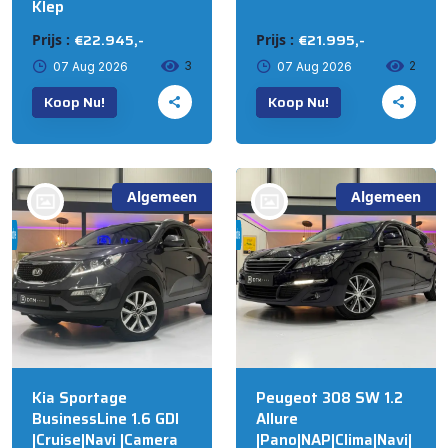
Klep
€22.945,-
€21.995,-
Prijs :
Prijs :
3
2
07 Aug 2026
07 Aug 2026
Koop Nu!
Koop Nu!
Algemeen
Algemeen
bij @R&S Automotive
bij @R&S Automotive
B.V. NIJKERK
B.V. NIJKERK
Kia Sportage
Peugeot 308 SW 1.2
BusinessLine 1.6 GDI
Allure
|Cruise|Navi |Camera
|Pano|NAP|Clima|Navi|