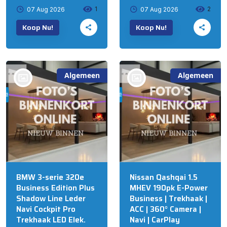
1
2
07 Aug 2026
07 Aug 2026
Koop Nu!
Koop Nu!
Algemeen
Algemeen
bij @R&S Automotive
bij @R&S Automotive
B.V. NIJKERK
B.V. NIJKERK
BMW 3-serie 320e
Nissan Qashqai 1.5
Business Edition Plus
MHEV 190pk E-Power
Shadow Line Leder
Business | Trekhaak |
Navi Cockpit Pro
ACC | 360° Camera |
Trekhaak LED Elek.
Navi | CarPlay