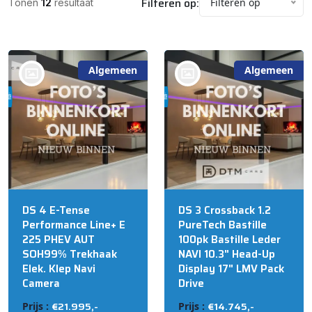
Filteren op:
Filteren op
Tonen
12
resultaat
Algemeen
Algemeen
bij @R&S Automotive
bij @R&S Automotive
B.V. NIJKERK
B.V. NIJKERK
DS 4 E-Tense
DS 3 Crossback 1.2
Performance Line+ E
PureTech Bastille
225 PHEV AUT
100pk Bastille Leder
SOH99% Trekhaak
NAVI 10.3" Head-Up
Elek. Klep Navi
Display 17" LMV Pack
Camera
Drive
€21.995,-
€14.745,-
Prijs :
Prijs :