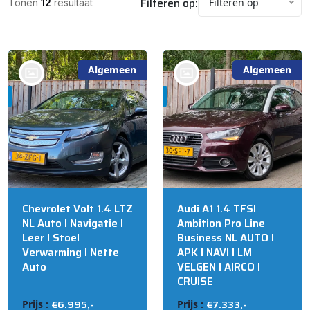
Filteren op:
Filteren op
Tonen
12
resultaat
Algemeen
Algemeen
bij @Automall
bij @Automall
WENUM WIESEL
WENUM WIESEL
Chevrolet Volt 1.4 LTZ
Audi A1 1.4 TFSI
NL Auto I Navigatie I
Ambition Pro Line
Leer I Stoel
Business NL AUTO I
Verwarming I Nette
APK I NAVI I LM
Auto
VELGEN I AIRCO I
CRUISE
€6.995,-
€7.333,-
Prijs :
Prijs :