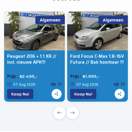
Algemeen
Algemeen
Peugeot 206 + 1.1 XR //
Ford Focus C-Max 1.8-16V
incl. nieuwe APK!!!
Futura // Bak hoorbaar !!!
€2.495,-
€1.995,-
Prijs :
Prijs :
20
20
07 Aug 2026
07 Aug 2026
Koop Nu!
Koop Nu!