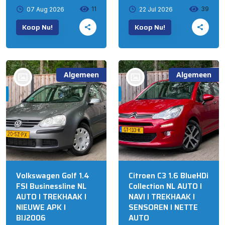
11
39
07 Aug 2026
22 Jul 2026
Koop Nu!
Koop Nu!
Algemeen
Algemeen
bij @Automall
bij @Automall
WENUM WIESEL
WENUM WIESEL
Volkswagen Golf 1.4
Citroen C3 1.6 BlueHDi
FSI Businessline NL
Collection NL AUTO I
AUTO I TREKHAAK I
NAVI I TREKHAAK I
NIEUWE APK I
SENSOREN I NETTE
BIJ2006
AUTO