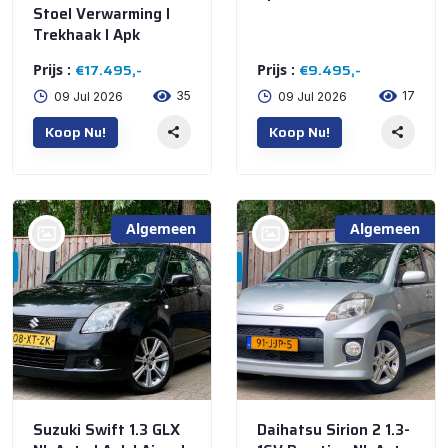
Stoel Verwarming I
Trekhaak I Apk
€17.495,-
€9.495,-
Prijs :
Prijs :
35
17
09 Jul 2026
09 Jul 2026
Koop Nu!
Koop Nu!
Algemeen
Algemeen
bij @Automall
bij @Automall
WENUM WIESEL
WENUM WIESEL
Suzuki Swift 1.3 GLX
Daihatsu Sirion 2 1.3-