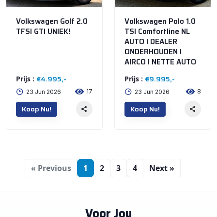
Volkswagen Golf 2.0
Volkswagen Polo 1.0
TFSI GTI UNIEK!
TSI Comfortline NL
AUTO I DEALER
ONDERHOUDEN I
AIRCO I NETTE AUTO
€4.995,-
€9.995,-
Prijs :
Prijs :
17
8
23 Jun 2026
23 Jun 2026
Koop Nu!
Koop Nu!
« Previous
1
2
3
4
Next »
Voor Jou