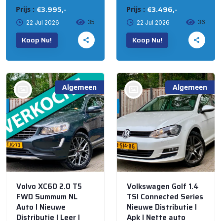
€3.995,-
€3.496,-
Prijs :
Prijs :
35
36
22 Jul 2026
22 Jul 2026
Koop Nu!
Koop Nu!
Algemeen
Algemeen
bij @Automall
bij @Automall
WENUM WIESEL
WENUM WIESEL
Volvo XC60 2.0 T5
Volkswagen Golf 1.4
FWD Summum NL
TSI Connected Series
Auto I Nieuwe
Nieuwe Distributie I
Distributie I Leer I
Apk I Nette auto