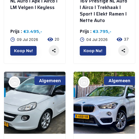
NL Auto I Apk I Airco I
16V Prestige NL Auto
LM Velgen I Keyless
I Airco I Trekhaak I
Sport I Elekt Ramen I
Nette Auto
€3.495,-
€3.795,-
Prijs :
Prijs :
20
37
09 Jul 2026
04 Jul 2026
Koop Nu!
Koop Nu!
Algemeen
Algemeen
bij @Automall
bij @Automall
WENUM WIESEL
WENUM WIESEL