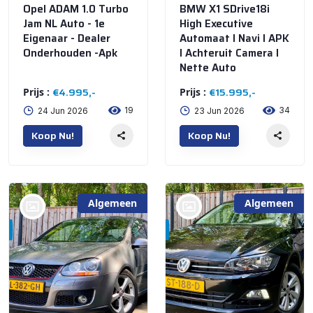
Opel ADAM 1.0 Turbo
BMW X1 SDrive18i
Jam NL Auto - 1e
High Executive
Eigenaar - Dealer
Automaat I Navi I APK
Onderhouden -Apk
I Achteruit Camera I
Nette Auto
€4.995,-
€15.995,-
Prijs :
Prijs :
19
34
24 Jun 2026
23 Jun 2026
Koop Nu!
Koop Nu!
Algemeen
Algemeen
bij @Automall
bij @Automall
WENUM WIESEL
WENUM WIESEL