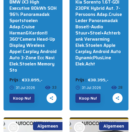
BMW iX3 High
Kia Sorento 1.6T-GDI
Executive 80kWh SOH
230PK Hybrid Aut. 7-
96% Panoramadak
Persoons Adap.Cruise
Sportstoelen
Leder Panoramadak
Adap.Cruise
Bose®-Audio
Harman&Kardon®
Stuur+Stoel+Achterb
360°Camera Head-Up
ank Verwarming
Display Wireless
Elek.Stoelen Apple
Appel Carplay Android
Carplay Android Auto
Auto 3-Zone Ecc Navi
DynamicPlusLine
Elek.Stoelen Memory
Elek.Acht
Sto
€33.895,-
€38.395,-
Prijs :
Prijs :
33
28
31 Jul 2026
31 Jul 2026
Koop Nu!
Koop Nu!
Algemeen
Algemeen