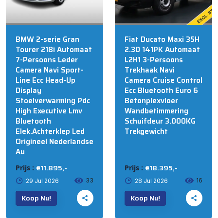
BMW 2-serie Gran
Fiat Ducato Maxi 35H
Tourer 218i Automaat
2.3D 141PK Automaat
7-Persoons Leder
L2H1 3-Persoons
Camera Navi Sport-
Trekhaak Navi
Line Ecc Head-Up
Camera Cruise Control
Display
Ecc Bluetooth Euro 6
Stoelverwarming Pdc
Betonplexvloer
High Executive Lmv
Wandbetimmering
Bluetooth
Schuifdeur 3.000KG
Elek.Achterklep Led
Trekgewicht
Origineel Nederlandse
Au
€11.895,-
€18.395,-
Prijs :
Prijs :
33
16
29 Jul 2026
28 Jul 2026
Koop Nu!
Koop Nu!