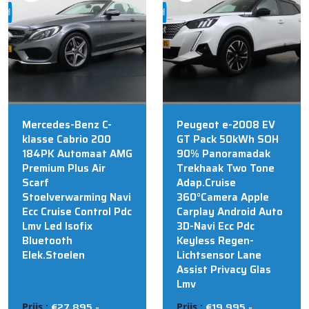
bij @Auto Corsten BV
bij @Auto Corsten BV
MARIAHOUT
MARIAHOUT
Mercedes-Benz C-
Peugeot e-2008 EV
klasse Cabrio 200
GT Pack 50kWh SOH
184PK Automaat AMG
90% Panoramadak
Premium Plus Air
Trekhaak Two Tone
Scarf
Adap.Cruise
Stoelverwarming Navi
360°Camera Apple
Ecc Cruise Control Pdc
Carplay Android Auto
Lmv Led Isofix
3D-Navi Ecc Pdc
Bluetooth
Keyless Regen-
Elek.Stoelen
Lichtsensor Lane
Assist Privacy Glas
Lmv
€27.895,-
€19.995,-
Prijs :
Prijs :