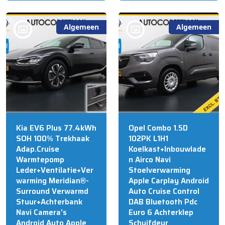
Algemeen
Algemeen
bij @Auto Corsten BV
bij @Auto Corsten BV
MARIAHOUT
MARIAHOUT
Kia EV6 Plus 77.4kWh
Opel Combo 1.5D
SOH 100% Trekhaak
102PK L1H1
Adap.Cruise
Koelkast+Inbouwlade
Warmtepomp
n Airco Navi
Leder+Ventilatie+Ver
Stoelverwarming
warming Meridian®-
Apple Carplay Android
Surround Verwarmd
Auto Cruise Control
Stuur+Achterbank
DAB Bluetooth Pdc
Navi Camera's
Euro 6 Achterklep
Android Auto Apple
Schuifdeur