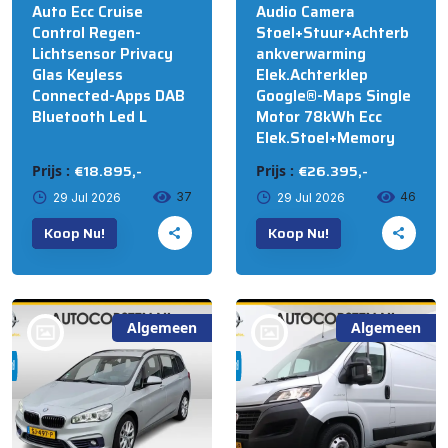
Auto Ecc Cruise
Audio Camera
Control Regen-
Stoel+Stuur+Achterb
Lichtsensor Privacy
ankverwarming
Glas Keyless
Elek.Achterklep
Connected-Apps DAB
Google®-Maps Single
Bluetooth Led L
Motor 78kWh Ecc
Elek.Stoel+Memory
€18.895,-
€26.395,-
Prijs :
Prijs :
37
46
29 Jul 2026
29 Jul 2026
Koop Nu!
Koop Nu!
Algemeen
Algemeen
bij @Auto Corsten BV
bij @Auto Corsten BV
MARIAHOUT
MARIAHOUT