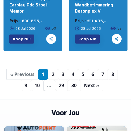
Carplay Pdc Stoel-
Wandbetimmering
Memor
Betonplex V
€30.695,-
€11.495,-
Prijs :
Prijs :
50
32
28 Jul 2026
28 Jul 2026
Koop Nu!
Koop Nu!
« Previous
1
2
3
4
5
6
7
8
9
10
...
29
30
Next »
Voor Jou