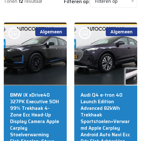
Filteren op:
Filteren op
Tonen
12
resultaat
Algemeen
Algemeen
bij @Auto Corsten BV
bij @Auto Corsten BV
MARIAHOUT
MARIAHOUT
BMW iX xDrive40
Audi Q4 e-tron 40
327PK Executive SOH
Launch Edition
99% Trekhaak 4-
Advanced 82kWh
Zone Ecc Head-Up
Trekhaak
Display Camera Apple
Sportstoelen+Verwar
Carplay
md Apple Carplay
Stoelverwarming
Android Auto Navi Ecc