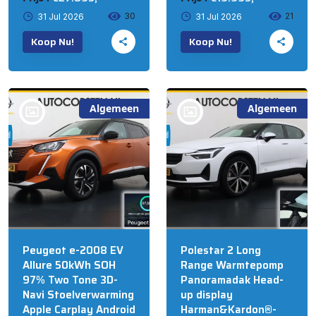
30
21
31 Jul 2026
31 Jul 2026
Koop Nu!
Koop Nu!
Algemeen
Algemeen
bij @Auto Corsten BV
bij @Auto Corsten BV
MARIAHOUT
MARIAHOUT
Peugeot e-2008 EV
Polestar 2 Long
Allure 50kWh SOH
Range Warmtepomp
97% Two Tone 3D-
Panoramadak Head-
Navi Stoelverwarming
up display
Apple Carplay Android
Harman&Kardon®-