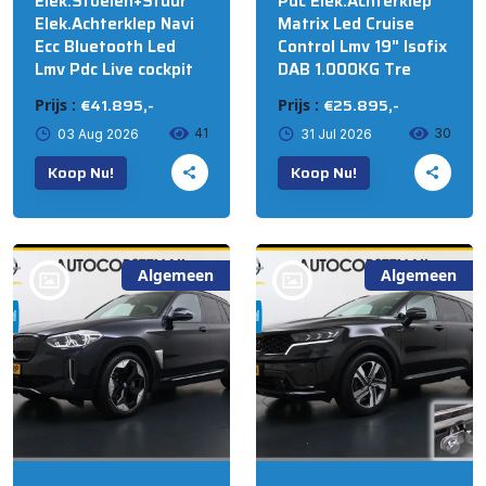
Elek.Stoelen+Stuur
Pdc Elek.Achterklep
Elek.Achterklep Navi
Matrix Led Cruise
Ecc Bluetooth Led
Control Lmv 19" Isofix
Lmv Pdc Live cockpit
DAB 1.000KG Tre
€41.895,-
€25.895,-
Prijs :
Prijs :
41
30
03 Aug 2026
31 Jul 2026
Koop Nu!
Koop Nu!
Algemeen
Algemeen
bij @Auto Corsten BV
bij @Auto Corsten BV
MARIAHOUT
MARIAHOUT