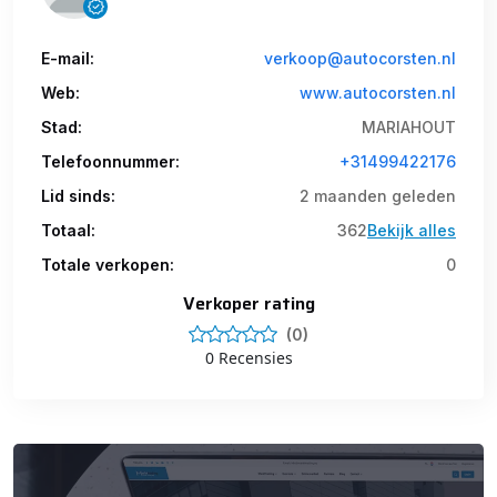
Eigenaar Dealeronderhouden
Bouwjaar:
2021
kilometerstand:
84371
Brandstof:
Electrisch
E-mail:
verkoop@autocorsten.nl
Carrosserie:
Bestelauto
Kleur:
Wit
Transmissie:
Web:
www.autocorsten.nl
automatic
Kenteken:
VKK-62-L
Registratie tot:
2027-05-14
BTW/Marge:
BTW Auto
Stad:
MARIAHOUT
Telefoonnummer:
+31499422176
Lid sinds:
2 maanden geleden
Totaal:
362
Bekijk alles
Totale verkopen:
0
Verkoper rating
(0)
0 Recensies