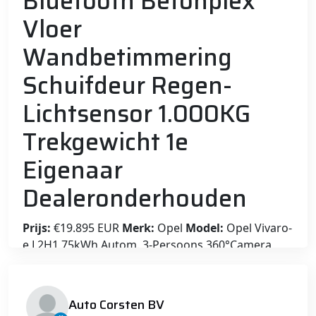
Bluetooth Betonplex
Vloer
Wandbetimmering
Schuifdeur Regen-
Lichtsensor 1.000KG
Trekgewicht 1e
Eigenaar
Dealeronderhouden
Prijs:
€19.895 EUR
Merk:
Opel
Model:
Opel Vivaro-
e L2H1 75kWh Autom. 3-Persoons 360°Camera
Navi Imperiaal Trekhaak Apple Carplay Android
Auto Pdc Cruise Control SOH 88.5% DAB Bluetooth
Betonplex Vloer Wandbetimmering Schuifdeur
Auto Corsten BV
Regen-Lichtsensor 1.000KG Trekgewicht 1e