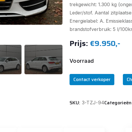
trekgewicht: 1.300 kg (onge
Leder/stof. Aantal zitplaatse
Energielabel: A. Emissieklas
brandstofverbruik: 5 l/100km
Prijs:
€9.950,-
Voorraad
Contact verkoper
Ch
SKU:
Categorieën
3-TZJ-94