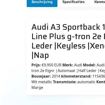
Beschrijving
Specificaties
Kenm
Audi A3 Sportback 
Line Plus g-tron 2e
Leder |Keyless |Xen
|Nap
Prijs:
€9.950 EUR
Merk:
Audi
Model:
Audi 
tron 2e Eignr |Automaat |Half Leder |K
Bouwjaar:
2014
kilometerstand:
11543
Wit metallic
Transmissie:
automatic
Kent
Marge