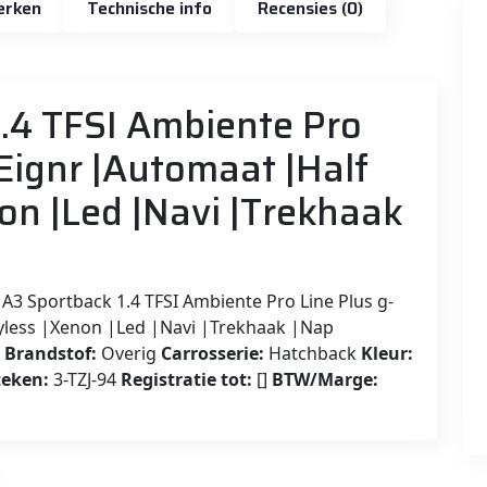
erken
Technische info
Recensies (0)
1.4 TFSI Ambiente Pro
 Eignr |Automaat |Half
on |Led |Navi |Trekhaak
A3 Sportback 1.4 TFSI Ambiente Pro Line Plus g-
eyless |Xenon |Led |Navi |Trekhaak |Nap
6
Brandstof:
Overig
Carrosserie:
Hatchback
Kleur:
eken:
3-TZJ-94
Registratie tot:
[]
BTW/Marge: