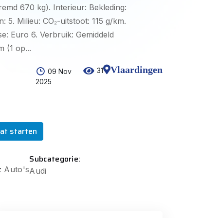
remd 670 kg). Interieur: Bekleding:
n: 5. Milieu: CO₂-uitstoot: 115 g/km.
se: Euro 6. Verbruik: Gemiddeld
 (1 op...
Vlaardingen
31
09 Nov
2025
at starten
Subcategorie:
:
Auto's
Audi