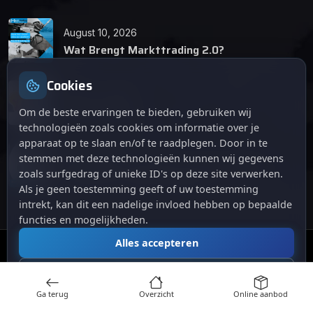
August 10, 2026
Wat Brengt Markttrading 2.0?
Cookies
June 24, 2026
Tips en Tricks
Om de beste ervaringen te bieden, gebruiken wij
technologieën zoals cookies om informatie over je
apparaat op te slaan en/of te raadplegen. Door in te
April 12, 2026
stemmen met deze technologieën kunnen wij gegevens
De opkomst van Markttrading 2.0: Een
zoals surfgedrag of unieke ID's op deze site verwerken.
revolutie in online handelen.
Als je geen toestemming geeft of uw toestemming
intrekt, kan dit een nadelige invloed hebben op bepaalde
functies en mogelijkheden.
Alles accepteren
© 2024
. Alle rechten voorbehouden.
Markttrading
Alles afwijzen
Ga terug
Overzicht
Online aanbod