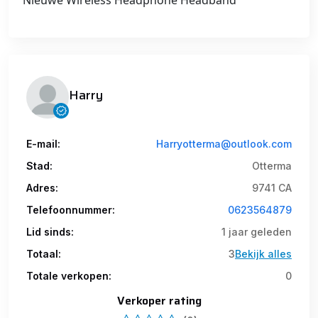
Nieuwe Wireless Headphone Headband
Harry
E-mail:
Harryotterma@outlook.com
Stad:
Otterma
Adres:
9741 CA
Telefoonnummer:
0623564879
Lid sinds:
1 jaar geleden
Totaal:
3
Bekijk alles
Totale verkopen:
0
Verkoper rating