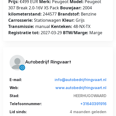
Prijs:
€499 EUR
Merk:
Peugeot
Model:
Peugeot
307 Break 2.0-16V XS Pack
Bouwjaar:
2004
kilometerstand:
244577
Brandstof:
Benzine
Carrosserie:
Stationwagen
Kleur:
Grijs
Transmissie:
manual
Kenteken:
48-NX-TX
Registratie tot:
2027-03-29
BTW/Marge:
Marge
Autobedrijf Ringvaart
E-mail:
info@autobedrijfringvaart.nl
Web:
www.autobedrijfringvaart.nl
Stad:
HEERHUGOWAARD
Telefoonnummer:
+31640391916
Lid sinds:
4 maanden geleden