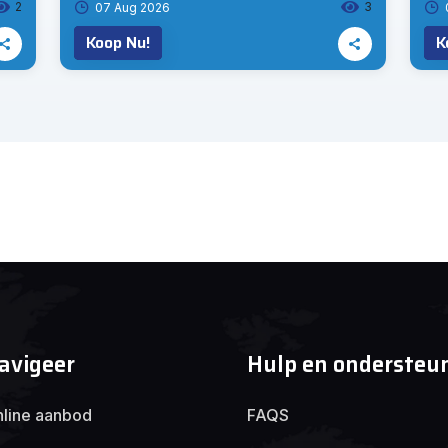
2
3
07 Aug 2026
Koop Nu!
K
avigeer
Hulp en ondersteu
line aanbod
FAQS