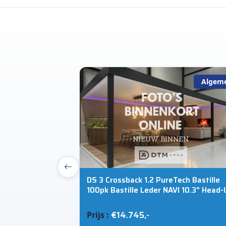
Algemeen
Algem
V 190pk E-Power
DS 3 Crossback 1.2 PureTech Bastille
C | 360° Camera |
100pk Bastille Leder NAVI 10.3" Head-
Display 17" LMV Pack Drive
€14.745,-
Prijs :