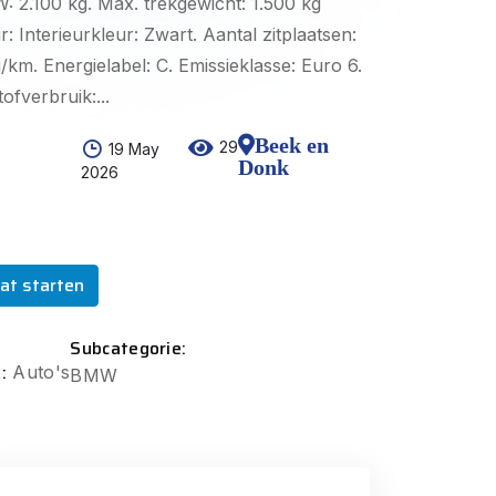
 2.100 kg. Max. trekgewicht: 1.500 kg
: Interieurkleur: Zwart. Aantal zitplaatsen:
g/km. Energielabel: C. Emissieklasse: Euro 6.
ofverbruik:...
Beek en
29
19 May
Donk
2026
at starten
Subcategorie:
:
Auto's
BMW