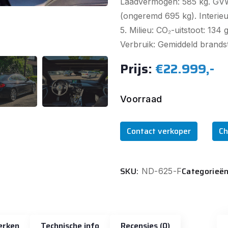
Laadvermogen: 585 kg. GVW:
(ongeremd 695 kg). Interieur
5. Milieu: CO₂-uitstoot: 134 
Verbruik: Gemiddeld brandst
Prijs:
€22.999,-
Voorraad
Contact verkoper
Ch
SKU:
Categorieën
ND-625-F
erken
Technische info
Recensies (0)