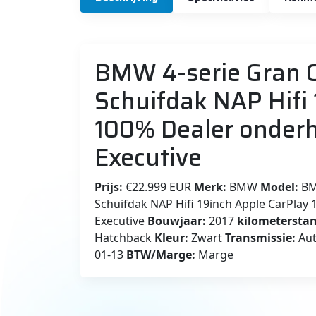
BMW 4-serie Gran 
Schuifdak NAP Hifi 
100% Dealer onder
Executive
Prijs:
€22.999 EUR
Merk:
BMW
Model:
BM
Schuifdak NAP Hifi 19inch Apple CarPlay
Executive
Bouwjaar:
2017
kilometerstan
Hatchback
Kleur:
Zwart
Transmissie:
Au
01-13
BTW/Marge:
Marge