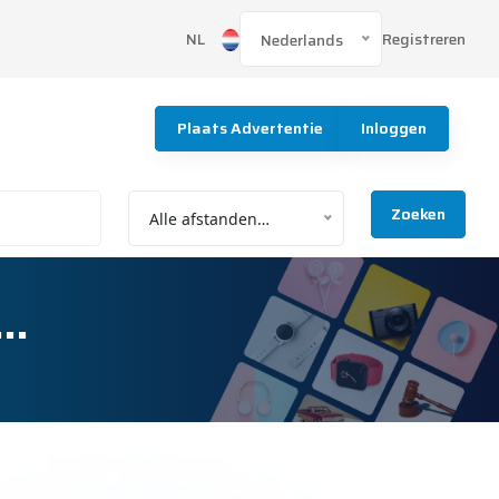
Registreren
NL
Nederlands
Plaats Advertentie
Inloggen
Zoeken
Alle afstanden…
D…