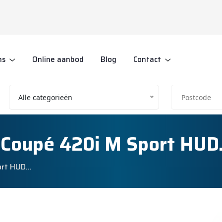
ns
Online aanbod
Blog
Contact
Alle categorieën
 Coupé 420i M Sport HU
ort HUD…