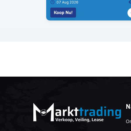
2
07 Aug 2026
Koop Nu!
N
On