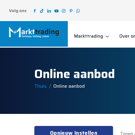
Volg ons
Markttrading
Over o
Online aanbod
Thuis
Online aanbod
Opnieuw Instellen
Tonen