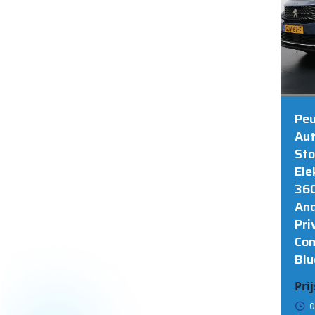
MARIAHOUT
Peu
Aut
Sto
Ele
360
And
Pri
Con
Blu
Prij
0