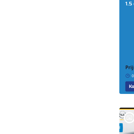
1.5
Prij
0
Ko
bij @Auto Corsten BV