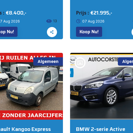
€8.400,-
€21.995,-
s :
Prijs :
13
7 Aug 2026
07 Aug 2026
op Nu!
Koop Nu!
Algemeen
Alge
bij @Auto Corsten BV
MARIAHOUT
ault Kangoo Express
BMW 2-serie Active