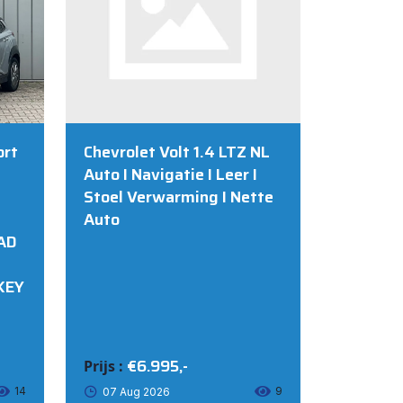
WIESEL
ort
Chevrolet Volt 1.4 LTZ NL
Auto I Navigatie I Leer I
Stoel Verwarming I Nette
Auto
AD
KEY
€6.995,-
Prijs :
14
9
07 Aug 2026