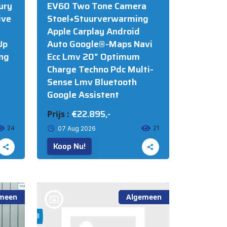
ury
EV60 Two Tone Camera
ive
Stoel+Stuurverwarming
Apple Carplay Android
Up
Auto Google®-Maps Navi
ng
Ecc Lmv 20" Optimum
Charge Techno Pdc Multi-
Sense Lmv Bluetooth
Google Assistent
€22.895,-
Prijs :
24
21
07 Aug 2026
Koop Nu!
meen
Algemeen
bij @Automall WENUM