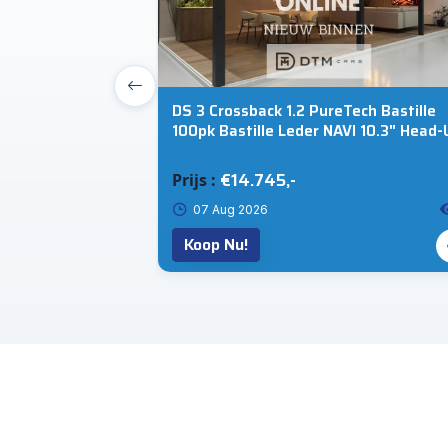
V 190pk E-Power
DS 3 Crossback 1.2 PureTech Bastille
C | 360° Camera |
100pk Bastille Leder NAVI 10.3" Head-
Display 17" LMV Pack Drive
€14.745,-
Prijs :
3
07 Aug 2026
Koop Nu!