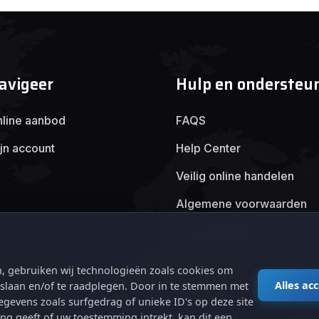
avigeer
Hulp en ondersteu
line aanbod
FAQS
jn account
Help Center
Veilig online handelen
Algemene voorwaarden
Privacybeleid
, gebruiken wij technologieën zoals cookies om
Alles ac
e slaan en/of te raadplegen. Door in te stemmen met
gevens zoals surfgedrag of unieke ID's op deze site
ng geeft of uw toestemming intrekt, kan dit een