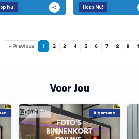
op Nu!
Koop Nu!
« Previous
1
2
3
4
5
6
7
8
9
Voor Jou
een
Algemeen