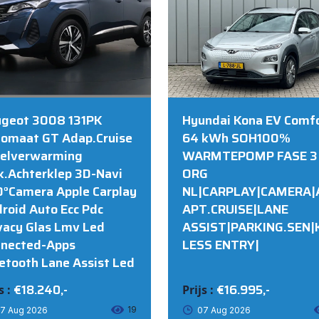
DORDRECHT
geot 3008 131PK
Hyundai Kona EV Comf
omaat GT Adap.Cruise
64 kWh SOH100%
elverwarming
WARMTEPOMP FASE 3
k.Achterklep 3D-Navi
ORG
°Camera Apple Carplay
NL|CARPLAY|CAMERA|
roid Auto Ecc Pdc
APT.CRUISE|LANE
vacy Glas Lmv Led
ASSIST|PARKING.SEN|
nected-Apps
LESS ENTRY|
etooth Lane Assist Led
€18.240,-
€16.995,-
s :
Prijs :
19
7 Aug 2026
07 Aug 2026