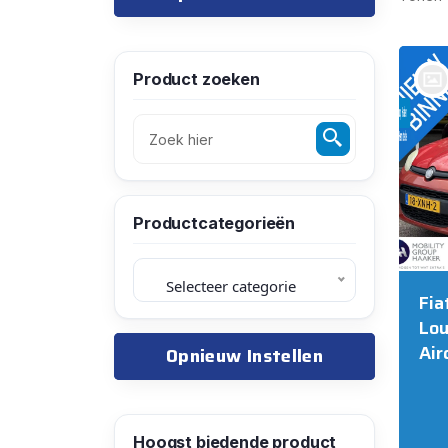
Product zoeken
bij @Mobility Group Haaker
Heemstede B.V. Heemstede
Productcategorieën
Selecteer categorie
Fia
Lou
Air
Opnieuw Instellen
Hoogst biedende product