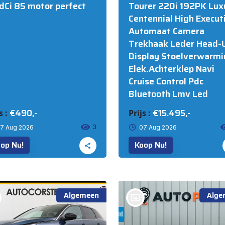
 dCi 85 motor perfect
Tourer 220i 192PK Lux
Centennial High Execut
Automaat Camera
Trekhaak Leder Head-
Display Stoelverwarmi
Elek.Achterklep Navi
Cruise Control Pdc
Bluetooth Lmv Led
€490,-
€15.495,-
s :
Prijs :
3
7 Aug 2026
07 Aug 2026
op Nu!
Koop Nu!
Algemeen
Alge
bij @Autopoint Dordrecht B.V.