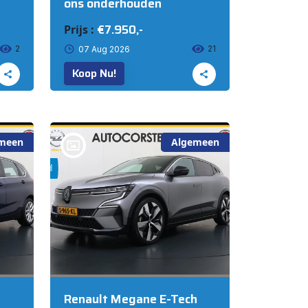
ons onderhouden
€7.950,-
Prijs :
2
21
07 Aug 2026
Koop Nu!
meen
Algemeen
bij @Auto Corsten BV
MARIAHOUT
Renault Megane E-Tech