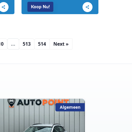
Koop Nu!
10
...
513
514
Next »
Algemeen