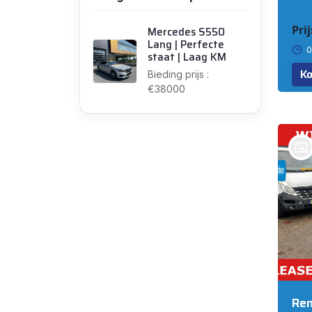
Prij
Mercedes S550
Lang | Perfecte
0
staat | Laag KM
Ko
Bieding prijs :
€38000
bij @van Dun Bedrijfswagens
BERGSCHENHOEK
Ren