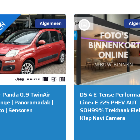
Algemeen
Alge
bij @R&S Automotive B.V.
NIJKERK
t Panda 0.9 TwinAir
DS 4 E-Tense Perform
nge | Panoramadak |
Line+ E 225 PHEV AUT
co | Sensoren
SOH99% Trekhaak Ele
Klep Navi Camera