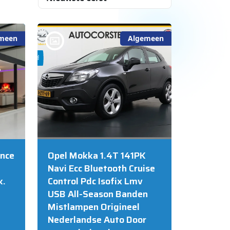
meen
Algemeen
bij @Auto Corsten BV
MARIAHOUT
ance
Opel Mokka 1.4T 141PK
Navi Ecc Bluetooth Cruise
k.
Control Pdc Isofix Lmv
USB All-Season Banden
Mistlampen Origineel
Nederlandse Auto Door