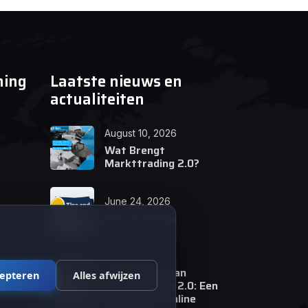
ning
Laatste nieuws en
actualiteiten
August 10, 2026
Wat Brengt
Markttrading 2.0?
June 24, 2026
Tips en Tricks
April 12, 2026
De opkomst van
cepteren
Alles afwijzen
Markttrading 2.0: Een
revolutie in online