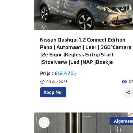
Nissan Qashqai 1.2 Connect Edition
Pano | Automaat | Leer | 360°Camera
|2e Eignr |Keyless Entry/Start
|Stoelverw |Led |NAP |Boekje
€12.470,-
Prijs :
3
03 Apr 2026
Koop Nu!
Algemee
bij @De Waai Auto's Store