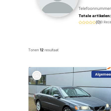
Telefoonnummer
Totale artikelen
(0)
0 Rec
Tonen
12
resultaat
Algemee
bij @De Waai Auto's Store