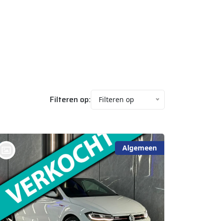
Filteren op:
Filteren op
Algemeen
bij @De Waai Auto's Store