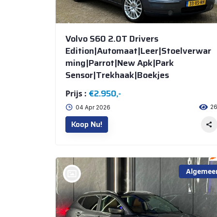
Volvo S60 2.0T Drivers
Edition|Automaat|Leer|Stoelverwar
ming|Parrot|New Apk|Park
Sensor|Trekhaak|Boekjes
€2.950,-
Prijs :
2
04 Apr 2026
Koop Nu!
Algemee
bij @De Waai Auto's Store