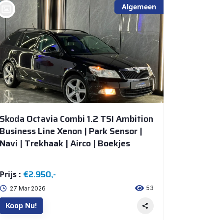
Algemeen
bij @De Waai Auto's Store
Skoda Octavia Combi 1.2 TSI Ambition
Business Line Xenon | Park Sensor |
Navi | Trekhaak | Airco | Boekjes
€2.950,-
Prijs :
53
27 Mar 2026
Koop Nu!