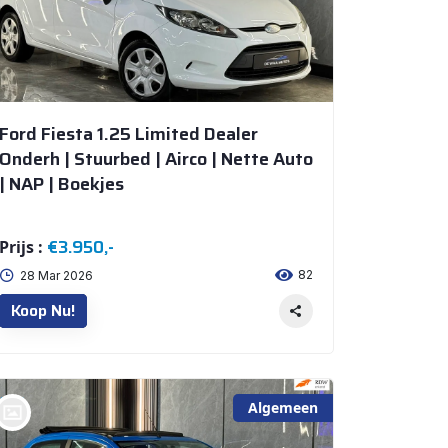
Ford Fiesta 1.25 Limited Dealer
Onderh | Stuurbed | Airco | Nette Auto
| NAP | Boekjes
€3.950,-
Prijs :
82
28 Mar 2026
Koop Nu!
Algemeen
bij @De Waai Auto's Store