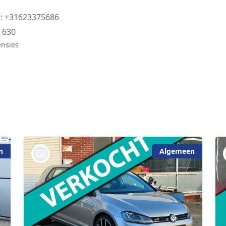
: +31623375686
:
630
ensies
n
Algemeen
bij @De Waai Auto's Store