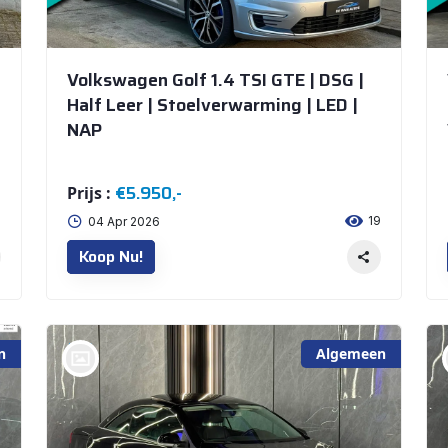
Volkswagen Golf 1.4 TSI GTE | DSG |
Half Leer | Stoelverwarming | LED |
NAP
€5.950,-
Prijs :
6
19
04 Apr 2026
Koop Nu!
n
Algemeen
bij @De Waai Auto's Store