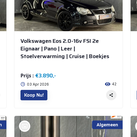
Volkswagen Eos 2.0-16v FSI 2e
Eignaar | Pano | Leer |
Stoelverwarming | Cruise | Boekjes
€3.890,-
Prijs :
7
42
03 Apr 2026
Koop Nu!
n
Algemeen
bij @De Waai Auto's Store