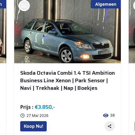
n
Algemeen
bij @De Waai Auto's Store
Skoda Octavia Combi 1.4 TSI Ambition
Business Line Xenon | Park Sensor |
Navi | Trekhaak | Nap | Boekjes
€3.850,-
Prijs :
3
38
27 Mar 2026
Koop Nu!