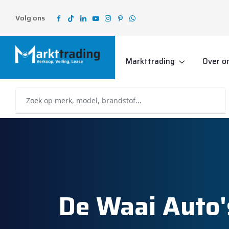
Volg ons
Markttrading
Over o
De Waai Auto'