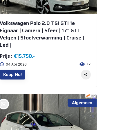
Volkswagen Polo 2.0 TSI GTI 1e
Eignaar | Camera | Sfeer | 17” GTI
Velgen | Stoelverwarming | Cruise |
Led |
€15.750,-
Prijs :
77
04 Apr 2026
Koop Nu!
Algemeen
bij @De Waai Auto's Store