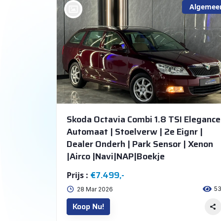
Algemee
bij @De Waai Auto's Store
Skoda Octavia Combi 1.8 TSI Elegance
Automaat | Stoelverw | 2e Eignr |
Dealer Onderh | Park Sensor | Xenon
|Airco |Navi|NAP|Boekje
€7.499,-
Prijs :
5
28 Mar 2026
Koop Nu!