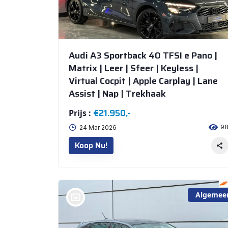
Audi A3 Sportback 40 TFSI e Pano |
Matrix | Leer | Sfeer | Keyless |
Virtual Cocpit | Apple Carplay | Lane
Assist | Nap | Trekhaak
€21.950,-
Prijs :
9
24 Mar 2026
Koop Nu!
Algemee
bij @De Waai Auto's Store