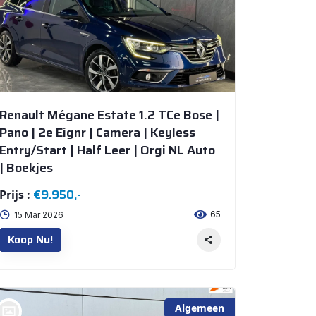
Renault Mégane Estate 1.2 TCe Bose |
Pano | 2e Eignr | Camera | Keyless
Entry/Start | Half Leer | Orgi NL Auto
| Boekjes
€9.950,-
Prijs :
65
15 Mar 2026
Koop Nu!
Algemeen
bij @De Waai Auto's Store