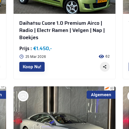
Daihatsu Cuore 1.0 Premium Airco |
Radio | Electr Ramen | Velgen | Nap |
Boekjes
€1.450,-
Prijs :
4
62
25 Mar 2026
Koop Nu!
n
Algemeen
bij @De Waai Auto's Store