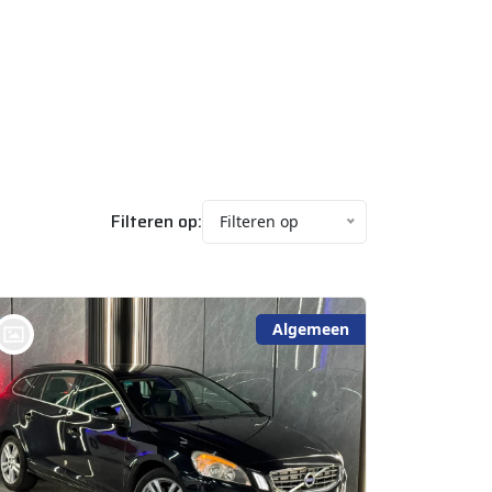
Filteren op:
Filteren op
Algemeen
bij @De Waai Auto's Store