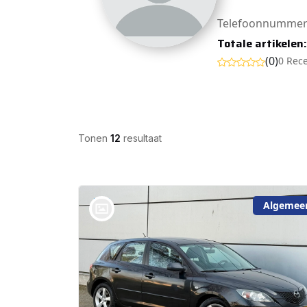
Telefoonnummer
Totale artikelen
(0)
0 Rec
Tonen
12
resultaat
Algemee
bij @De Waai Auto's Store