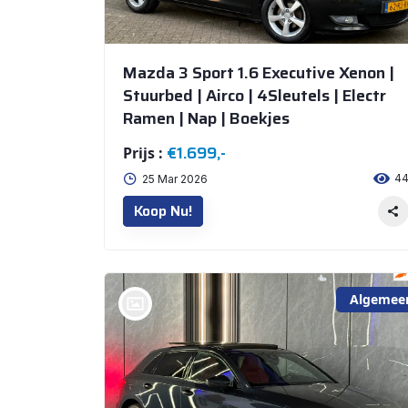
Mazda 3 Sport 1.6 Executive Xenon |
Stuurbed | Airco | 4Sleutels | Electr
Ramen | Nap | Boekjes
€1.699,-
Prijs :
4
25 Mar 2026
Koop Nu!
Algemee
bij @De Waai Auto's Store