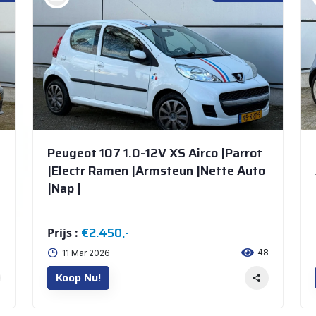
Peugeot 107 1.0-12V XS Airco |Parrot
|Electr Ramen |Armsteun |Nette Auto
|Nap |
€2.450,-
Prijs :
6
48
11 Mar 2026
Koop Nu!