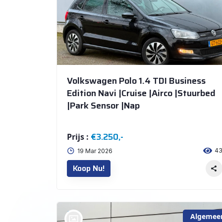
Volkswagen Polo 1.4 TDI Business
Edition Navi |Cruise |Airco |Stuurbed
|Park Sensor |Nap
€3.250,-
Prijs :
4
19 Mar 2026
Koop Nu!
Algemee
bij @De Waai Auto's Store