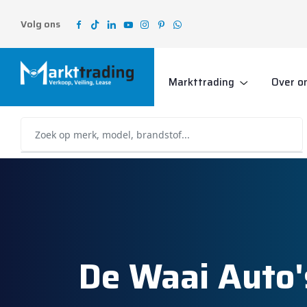
Volg ons
Markttrading
Over o
De Waai Auto'