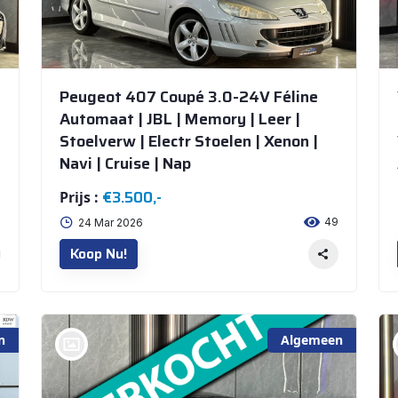
Peugeot 407 Coupé 3.0-24V Féline
Automaat | JBL | Memory | Leer |
Stoelverw | Electr Stoelen | Xenon |
Navi | Cruise | Nap
€3.500,-
Prijs :
8
49
24 Mar 2026
Koop Nu!
n
Algemeen
bij @De Waai Auto's Store