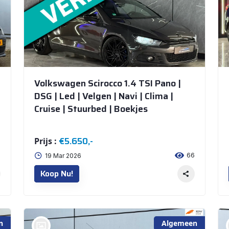
Volkswagen Scirocco 1.4 TSI Pano |
DSG | Led | Velgen | Navi | Clima |
Cruise | Stuurbed | Boekjes
€5.650,-
Prijs :
3
66
19 Mar 2026
Koop Nu!
n
Algemeen
bij @De Waai Auto's Store