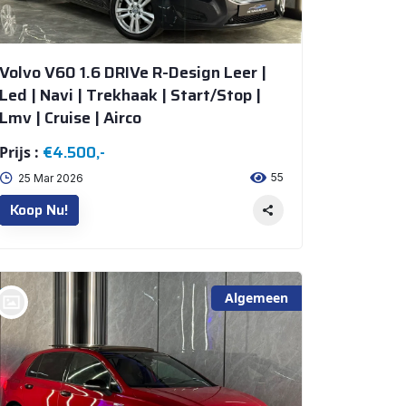
Volvo V60 1.6 DRIVe R-Design Leer |
Led | Navi | Trekhaak | Start/Stop |
Lmv | Cruise | Airco
€4.500,-
Prijs :
55
25 Mar 2026
Koop Nu!
Algemeen
bij @De Waai Auto's Store