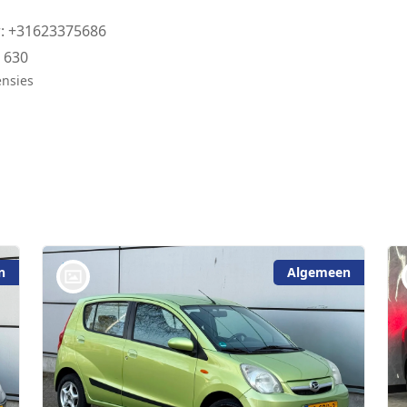
: +31623375686
:
630
ensies
n
Algemeen
bij @De Waai Auto's Store