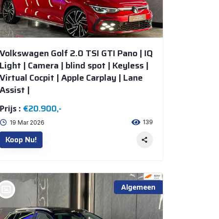
Volkswagen Golf 2.0 TSI GTI Pano | IQ
Light | Camera | blind spot | Keyless |
Virtual Cocpit | Apple Carplay | Lane
Assist |
€20.900,-
Prijs :
139
19 Mar 2026
Koop Nu!
Algemeen
bij @De Waai Auto's Store