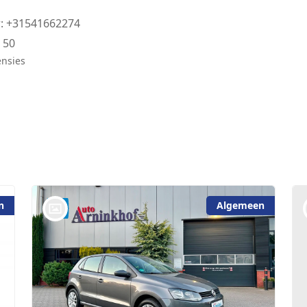
: +31541662274
:
50
ensies
n
Algemeen
bij @Auto Arninkhof V.O.F. WEERSELO