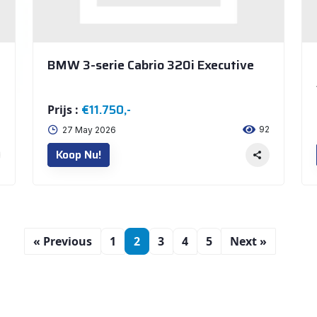
BMW 3-serie Cabrio 320i Executive
€11.750,-
Prijs :
2
92
27 May 2026
Koop Nu!
« Previous
1
2
3
4
5
Next »