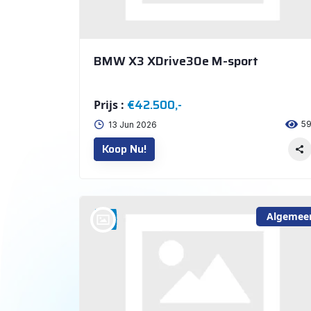
BMW X3 XDrive30e M-sport
€42.500,-
Prijs :
5
13 Jun 2026
Koop Nu!
Algemee
bij @Auto Arninkhof V.O.F. WEERSELO