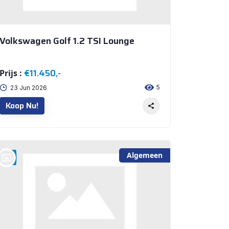
Volkswagen Golf 1.2 TSI Lounge
€11.450,-
Prijs :
5
23 Jun 2026
Koop Nu!
Algemeen
bij @Auto Arninkhof V.O.F. WEERSELO