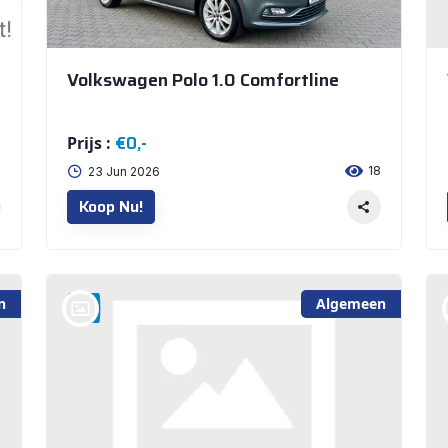
Volkswagen Polo 1.0 Comfortline
€0,-
Prijs :
1
18
23 Jun 2026
Koop Nu!
n
Algemeen
bij @Auto Arninkhof V.O.F. WEERSELO