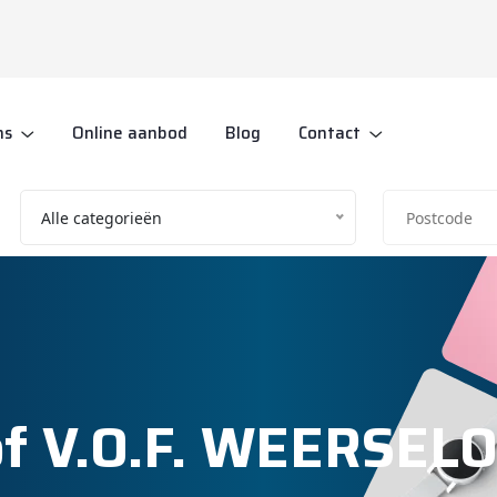
ns
Online aanbod
Blog
Contact
Alle categorieën
of V.O.F. WEERSEL