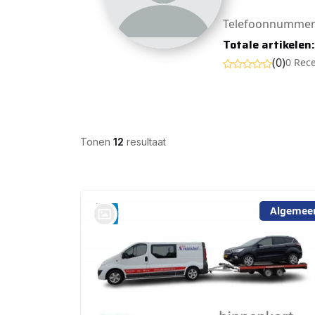
Telefoonnummer
Totale artikelen
(0)
0 Rec
Tonen
12
resultaat
Algemee
bij @Auto Arninkhof V.O.F. WEERSELO