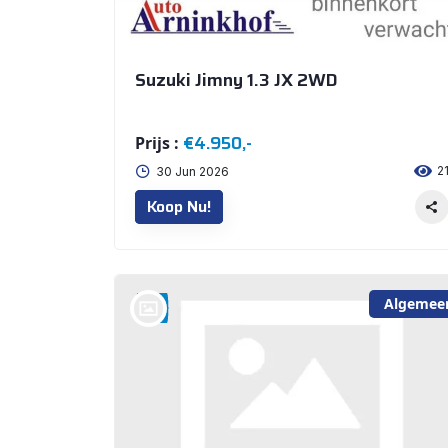
Suzuki Jimny 1.3 JX 2WD
€4.950,-
Prijs :
2
30 Jun 2026
Koop Nu!
Algemee
bij @Auto Arninkhof V.O.F. WEERSELO