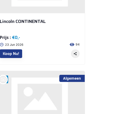
Lincoln CONTINENTAL
€0,-
Prijs :
94
23 Jun 2026
Koop Nu!
Algemeen
bij @Auto Arninkhof V.O.F. WEERSELO