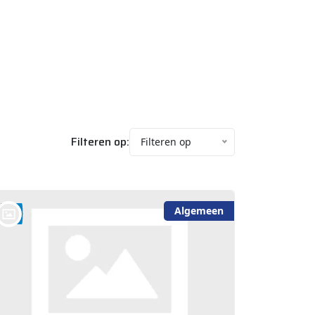
Filteren op:
Filteren op
Algemeen
bij @Auto Arninkhof V.O.F. WEERSELO