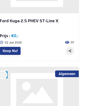
Ford Kuga 2.5 PHEV ST-Line X
€0,-
Prijs :
20
02 Jun 2026
Koop Nu!
Algemeen
bij @Auto Arninkhof V.O.F. WEERSELO