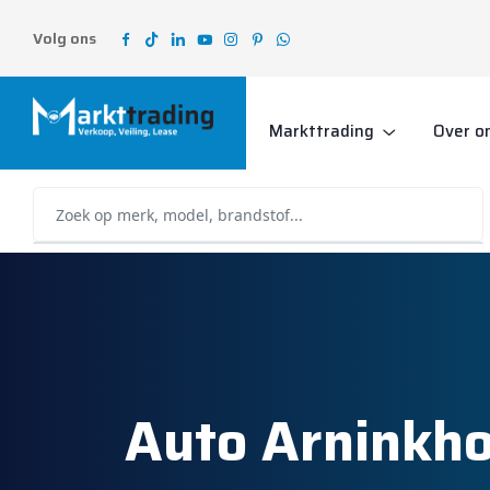
Volg ons
Markttrading
Over o
Auto Arninkh