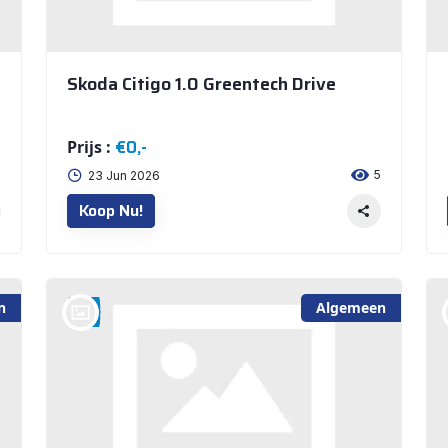
Skoda Citigo 1.0 Greentech Drive
€0,-
Prijs :
5
5
23 Jun 2026
Koop Nu!
n
Algemeen
bij @Auto Arninkhof V.O.F. WEERSELO