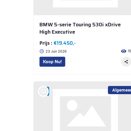
BMW 5-serie Touring 530i xDrive
High Executive
€19.450,-
Prijs :
1
23 Jun 2026
Koop Nu!
Algemee
bij @Auto Arninkhof V.O.F. WEERSELO