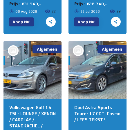
€31.940,-
€26.740,-
Prijs :
Prijs :
22
29
06 Aug 2026
22 Jul 2026
Koop Nu!
Koop Nu!
Algemeen
Algemeen
bij @'t Meuterke
bij @'t Meuterke
Store
Store
Volkswagen Golf 1.4
Opel Astra Sports
TSI - LOUNGE / XENON
Tourer 1.7 CDTi Cosmo
/ CARPLAY /
/ LEES TEKST !
STANDKACHEL /