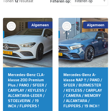
Filteren op:
Filteren op
Tonen
12
resultaat
Algemeen
Algemeen
bij @'t Meuterke
bij @'t Meuterke
Store
Store
Mercedes-Benz CLA-
Mercedes-Benz A-
klasse 200 Premium
klasse NAP !! / PANO /
Plus / PANO / SFEER /
SFEER / BURMESTER
CARPLAY / KEYLESS /
/ KEYLESS / CARPLAY
ALCANTARA-LEDER /
/ CAMERA / MEMORY
STOELVERW. / 19
/ ALCANTARA /
INCH / FLIPPERS !
FLIPPERS / 19 INCH !