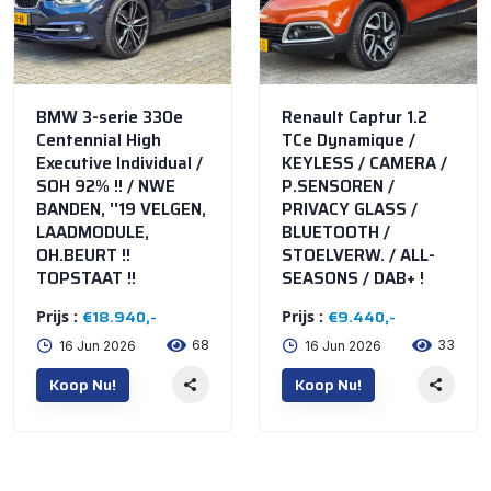
BMW 3-serie 330e
Renault Captur 1.2
Centennial High
TCe Dynamique /
Executive Individual /
KEYLESS / CAMERA /
SOH 92% !! / NWE
P.SENSOREN /
BANDEN, ''19 VELGEN,
PRIVACY GLASS /
LAADMODULE,
BLUETOOTH /
OH.BEURT !!
STOELVERW. / ALL-
TOPSTAAT !!
SEASONS / DAB+ !
€18.940,-
€9.440,-
Prijs :
Prijs :
68
33
16 Jun 2026
16 Jun 2026
Koop Nu!
Koop Nu!