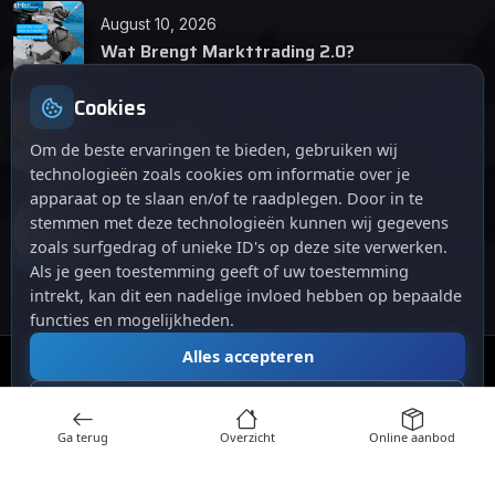
August 10, 2026
Wat Brengt Markttrading 2.0?
Cookies
June 24, 2026
Tips en Tricks
Om de beste ervaringen te bieden, gebruiken wij
technologieën zoals cookies om informatie over je
apparaat op te slaan en/of te raadplegen. Door in te
April 12, 2026
stemmen met deze technologieën kunnen wij gegevens
De opkomst van Markttrading 2.0: Een
zoals surfgedrag of unieke ID's op deze site verwerken.
revolutie in online handelen.
Als je geen toestemming geeft of uw toestemming
intrekt, kan dit een nadelige invloed hebben op bepaalde
functies en mogelijkheden.
Alles accepteren
© 2024
. Alle rechten voorbehouden.
Markttrading
Alles afwijzen
Ga terug
Overzicht
Online aanbod