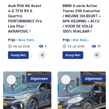
Audi RS6 A6 Avant
BMW 2-serie Active
4.0 TFSI RS 6
Tourer 218i Executive
Quattro
/ NIEUWE OH.BEURT +
PERFORMANCE Pro
APK-KEURING + ACCU
Line Plus -
/ VOOR DE VOLLE
AKRAPOVIC !
100% RIJKLAAR !
€44.940,-
€12.940,-
Prijs :
Prijs :
4
35
06 Jul 2026
03 Jul 2026
Koop Nu!
Koop Nu!
Algemeen
Algemeen
bij @'t Meuterke
bij @'t Meuterke
Store
Store