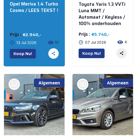
Opel Meriva 1.4 Turbo
Toyota Yaris 1.3 VVTi
Cosmo / LEES TEKST !
Luna MMT /
Automaat / Keyless /
100% onderhouden
€5.740,-
€2.940,-
Prijs :
Prijs :
4
51
07 Jul 2026
13 Jul 2026
Koop Nu!
Koop Nu!
Algemeen
Algemeen
bij @'t Meuterke
bij @'t Meuterke
Store
Store