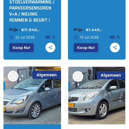
STOELVERWARMING /
PARKEERSENSOREN
V+A / NIEUWE
REMMEN & BEURT !
€11.940,-
€1.440,-
Prijs :
Prijs :
12
15
22 Jul 2026
13 Jul 2026
Koop Nu!
Koop Nu!
Algemeen
Algemeen
bij @'t Meuterke
bij @'t Meuterke
Store
Store