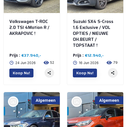
Volkswagen T-ROC
Suzuki SX4 S-Cross
2.0 TSI 4Motion R /
1.6 Exclusive / VOL
AKRAPOVIC !
OPTIES / NIEUWE
OH.BEURT /
TOPSTAAT !
€37.940,-
€12.940,-
Prijs :
Prijs :
52
79
24 Jun 2026
16 Jun 2026
Koop Nu!
Koop Nu!
Algemeen
Algemeen
bij @'t Meuterke
bij @'t Meuterke
Store
Store