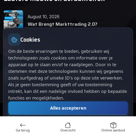
August 10, 2026
Wat Brengt Markttrading 2.0?
Cookies
June 24, 2026
Tips en Tricks
Om de beste ervaringen te bieden, gebruiken wij
technologieën zoals cookies om informatie over je
apparaat op te slaan en/of te raadplegen. Door in te
April 12, 2026
stemmen met deze technologieën kunnen wij gegevens
De opkomst van Markttrading 2.0: Een
zoals surfgedrag of unieke ID's op deze site verwerken.
revolutie in online handelen.
Als je geen toestemming geeft of uw toestemming
intrekt, kan dit een nadelige invloed hebben op bepaalde
functies en mogelijkheden.
Alles accepteren
© 2024
. Alle rechten voorbehouden.
Markttrading
Alles afwijzen
Ga terug
Overzicht
Online aanbod