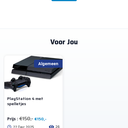
Voor Jou
Algemeen
PlayStation 4 met
spelletjes
€150,-
€150,-
Prijs :
26
22 Dec 2025