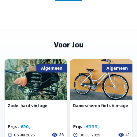
Voor Jou
Algemeen
Algemeen
Zadel hard vintage
Dames/heren fiets VIntage
€20,-
€399,-
Prijs :
Prijs :
36
41
06 Jul 2025
06 Jul 2025