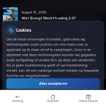
August 10, 2026
Wat Brengt Markttrading 2.0?
Cookies
June 24, 2026
Tips en Tricks
Om de beste ervaringen te bieden, gebruiken wij
technologieën zoals cookies om informatie over je
apparaat op te slaan en/of te raadplegen. Door in te
April 12, 2026
stemmen met deze technologieën kunnen wij gegevens
De opkomst van Markttrading 2.0: Een
zoals surfgedrag of unieke ID's op deze site verwerken.
revolutie in online handelen.
Als je geen toestemming geeft of uw toestemming
intrekt, kan dit een nadelige invloed hebben op bepaalde
functies en mogelijkheden.
Alles accepteren
© 2024
. Alle rechten voorbehouden.
Markttrading
Alles afwijzen
Ga terug
Overzicht
Online aanbod