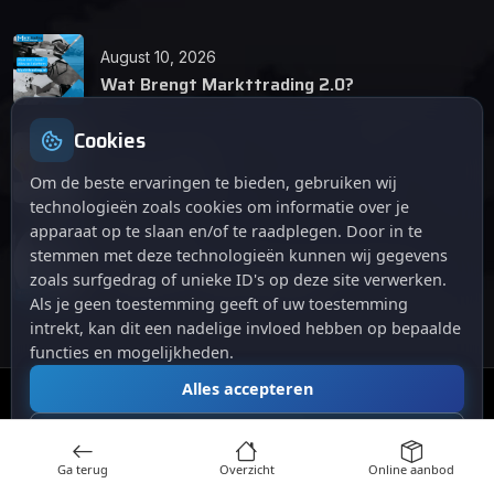
August 10, 2026
Wat Brengt Markttrading 2.0?
Cookies
June 24, 2026
Tips en Tricks
Om de beste ervaringen te bieden, gebruiken wij
technologieën zoals cookies om informatie over je
apparaat op te slaan en/of te raadplegen. Door in te
April 12, 2026
stemmen met deze technologieën kunnen wij gegevens
De opkomst van Markttrading 2.0: Een
zoals surfgedrag of unieke ID's op deze site verwerken.
revolutie in online handelen.
Als je geen toestemming geeft of uw toestemming
intrekt, kan dit een nadelige invloed hebben op bepaalde
functies en mogelijkheden.
Alles accepteren
© 2024
. Alle rechten voorbehouden.
Markttrading
Alles afwijzen
Ga terug
Overzicht
Online aanbod