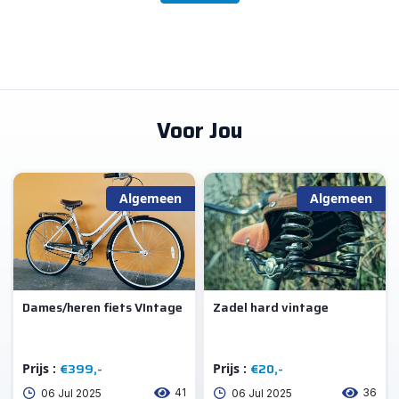
Voor Jou
Algemeen
Algemeen
Dames/heren fiets VIntage
Zadel hard vintage
€399,-
€20,-
Prijs :
Prijs :
41
36
06 Jul 2025
06 Jul 2025