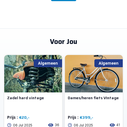
Voor Jou
Algemeen
Algemeen
Zadel hard vintage
Dames/heren fiets VIntage
€20,-
€399,-
Prijs :
Prijs :
36
41
06 Jul 2025
06 Jul 2025