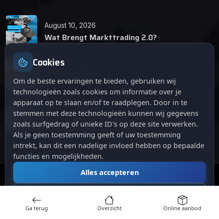
August 10, 2026
Wat Brengt Markttrading 2.0?
Cookies
June 24, 2026
Tips en Tricks
Om de beste ervaringen te bieden, gebruiken wij
technologieën zoals cookies om informatie over je
apparaat op te slaan en/of te raadplegen. Door in te
April 12, 2026
stemmen met deze technologieën kunnen wij gegevens
De opkomst van Markttrading 2.0: Een
zoals surfgedrag of unieke ID's op deze site verwerken.
revolutie in online handelen.
Als je geen toestemming geeft of uw toestemming
intrekt, kan dit een nadelige invloed hebben op bepaalde
functies en mogelijkheden.
Alles accepteren
© 2024
. Alle rechten voorbehouden.
Markttrading
Alles afwijzen
Ga terug
Overzicht
Online aanbod