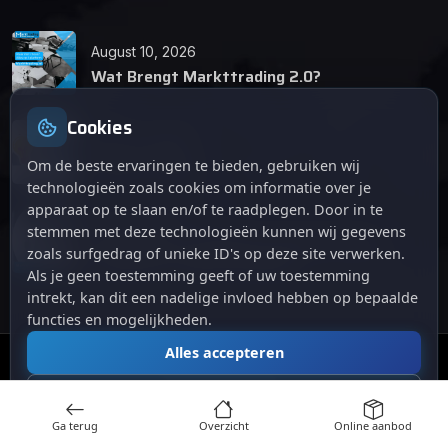
August 10, 2026
Wat Brengt Markttrading 2.0?
Cookies
June 24, 2026
Tips en Tricks
Om de beste ervaringen te bieden, gebruiken wij
technologieën zoals cookies om informatie over je
apparaat op te slaan en/of te raadplegen. Door in te
April 12, 2026
stemmen met deze technologieën kunnen wij gegevens
De opkomst van Markttrading 2.0: Een
zoals surfgedrag of unieke ID's op deze site verwerken.
revolutie in online handelen.
Als je geen toestemming geeft of uw toestemming
intrekt, kan dit een nadelige invloed hebben op bepaalde
functies en mogelijkheden.
Alles accepteren
© 2024
. Alle rechten voorbehouden.
Markttrading
Alles afwijzen
Ga terug
Overzicht
Online aanbod