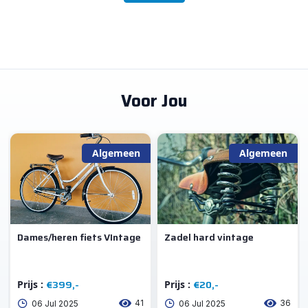
Voor Jou
Algemeen
Algemeen
Dames/heren fiets VIntage
Zadel hard vintage
€399,-
€20,-
Prijs :
Prijs :
41
36
06 Jul 2025
06 Jul 2025