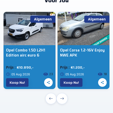
Voor Jou
Algemeen
Algemeen
Opel Combo 1.5D L2H1
Opel Corsa 1.2-16V Enjoy
Edition airc euro 6
NWE APK
€10.890,-
€1.200,-
Prijs :
Prijs :
23
18
05 Aug 2026
05 Aug 2026
Koop Nu!
Koop Nu!