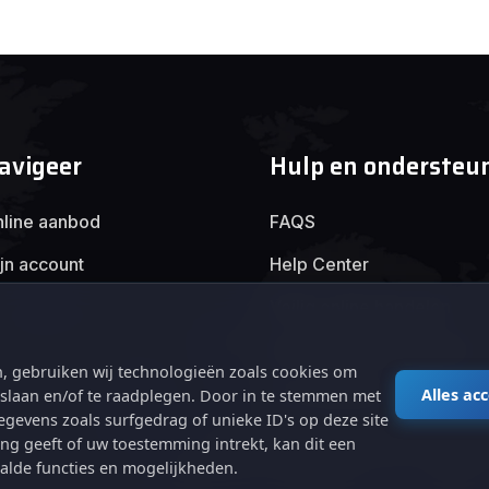
avigeer
Hulp en ondersteu
line aanbod
FAQS
jn account
Help Center
Veilig online handelen
Algemene voorwaarden
, gebruiken wij technologieën zoals cookies om
Privacybeleid
Alles ac
e slaan en/of te raadplegen. Door in te stemmen met
gevens zoals surfgedrag of unieke ID's op deze site
ng geeft of uw toestemming intrekt, kan dit een
alde functies en mogelijkheden.