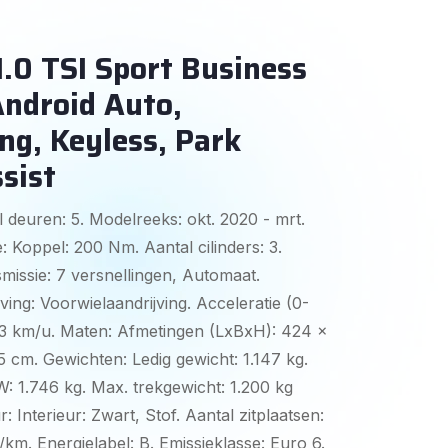
.0 TSI Sport Business
Android Auto,
g, Keyless, Park
sist
 deuren: 5. Modelreeks: okt. 2020 - mrt.
: Koppel: 200 Nm. Aantal cilinders: 3.
missie: 7 versnellingen, Automaat.
jving: Voorwielaandrijving. Acceleratie (0-
193 km/u. Maten: Afmetingen (LxBxH): 424 x
5 cm. Gewichten: Ledig gewicht: 1.147 kg.
 1.746 kg. Max. trekgewicht: 1.200 kg
: Interieur: Zwart, Stof. Aantal zitplaatsen:
g/km. Energielabel: B. Emissieklasse: Euro 6.