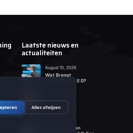
ning
Laatste nieuws en
actualiteiten
August 10, 2026
Wat Brengt
Markttrading 2.0?
June 24, 2026
Tips en Tricks
cepteren
Alles afwijzen
April 12, 2026
De opkomst van