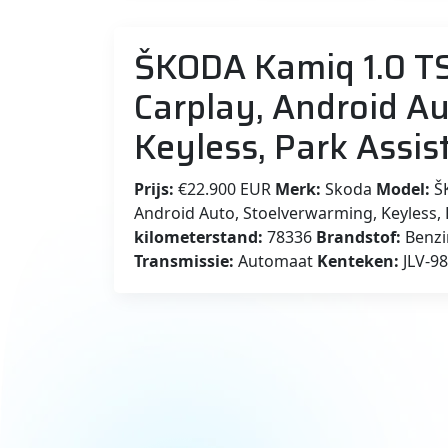
ŠKODA Kamiq 1.0 TS
Carplay, Android A
Keyless, Park Assist
Prijs:
€22.900 EUR
Merk:
Skoda
Model:
ŠK
Android Auto, Stoelverwarming, Keyless, P
kilometerstand:
78336
Brandstof:
Benz
Transmissie:
Automaat
Kenteken:
JLV-9