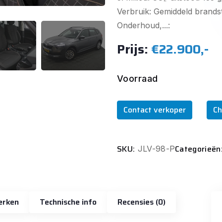
Verbruik: Gemiddeld brandst
Onderhoud,...:
Prijs:
€22.900,-
Voorraad
Contact verkoper
Ch
SKU:
Categorieën
JLV-98-P
erken
Technische info
Recensies (0)