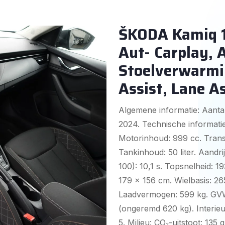
ŠKODA Kamiq 1
Aut- Carplay, 
Stoelverwarmin
Assist, Lane As
Algemene informatie: Aantal
2024. Technische informatie
Motorinhoud: 999 cc. Trans
Tankinhoud: 50 liter. Aandri
100): 10,1 s. Topsnelheid: 
179 x 156 cm. Wielbasis: 26
Laadvermogen: 599 kg. GVW:
(ongeremd 620 kg). Interieur
5. Milieu: CO₂-uitstoot: 135 