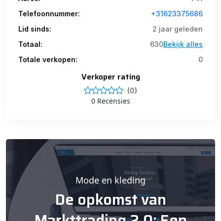
Telefoonnummer:
+31623375686
Lid sinds:
2 jaar geleden
Totaal:
630
Bekijk alles
Totale verkopen:
0
Verkoper rating
(0)
0 Recensies
Mode en kleding
De opkomst van
Markttrading 2.0: Een