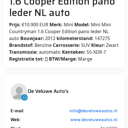
1.6 Cooper Edition pano
leder NL auto
Prijs:
€10.900 EUR
Merk:
Mini
Model:
Mini Mini
Countryman 1.6 Cooper Edition pano leder NL
auto
Bouwjaar:
2012
kilometerstand:
147275
Brandstof:
Benzine
Carrosserie:
SUV
Kleur:
Zwart
Transmissie:
automatic
Kenteken:
55-XDR-7
Registratie tot:
[]
BTW/Marge:
Marge
De Veluwe Auto's
E-mail:
info@develuweautos.nl
Web:
www.develuweautos.nl