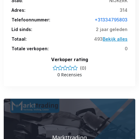
Stad:
NIJKERK
Adres:
314
Telefoonnummer:
+31334795803
Lid sinds:
2 jaar geleden
Totaal:
493
Bekijk alles
Totale verkopen:
0
Verkoper rating
(0)
0 Recensies
Markttrading