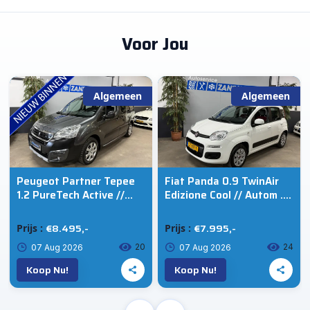
Voor Jou
Algemeen
Algemeen
Peugeot Partner Tepee
Fiat Panda 0.9 TwinAir
1.2 PureTech Active //
Edizione Cool // Autom .
Camera // Cruise // Ecc
// Trekhaak
€8.495,-
€7.995,-
Prijs :
Prijs :
20
24
07 Aug 2026
07 Aug 2026
Koop Nu!
Koop Nu!