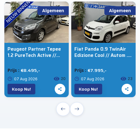
Algemeen
Algemeen
Peugeot Partner Tepee
Fiat Panda 0.9 TwinAir
1.2 PureTech Active //
Edizione Cool // Autom .
Camera // Cruise // Ecc
// Trekhaak
€8.495,-
€7.995,-
Prijs :
Prijs :
20
23
07 Aug 2026
07 Aug 2026
Koop Nu!
Koop Nu!