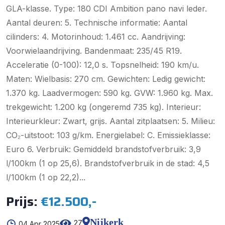
GLA-klasse. Type: 180 CDI Ambition pano navi leder.
Aantal deuren: 5. Technische informatie: Aantal
cilinders: 4. Motorinhoud: 1.461 cc. Aandrijving:
Voorwielaandrijving. Bandenmaat: 235/45 R19.
Acceleratie (0-100): 12,0 s. Topsnelheid: 190 km/u.
Maten: Wielbasis: 270 cm. Gewichten: Ledig gewicht:
1.370 kg. Laadvermogen: 590 kg. GVW: 1.960 kg. Max.
trekgewicht: 1.200 kg (ongeremd 735 kg). Interieur:
Interieurkleur: Zwart, grijs. Aantal zitplaatsen: 5. Milieu:
CO₂-uitstoot: 103 g/km. Energielabel: C. Emissieklasse:
Euro 6. Verbruik: Gemiddeld brandstofverbruik: 3,9
l/100km (1 op 25,6). Brandstofverbruik in de stad: 4,5
l/100km (1 op 22,2)...
Prijs:
€12.500,-
Nijkerk
27
04 Apr 2025