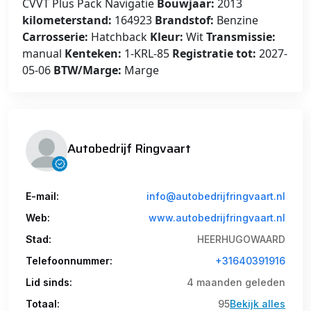
CVVT Plus Pack Navigatie
Bouwjaar:
2013
kilometerstand:
164923
Brandstof:
Benzine
Carrosserie:
Hatchback
Kleur:
Wit
Transmissie:
manual
Kenteken:
1-KRL-85
Registratie tot:
2027-
05-06
BTW/Marge:
Marge
Autobedrijf Ringvaart
E-mail:
info@autobedrijfringvaart.nl
Web:
www.autobedrijfringvaart.nl
Stad:
HEERHUGOWAARD
Telefoonnummer:
+31640391916
Lid sinds:
4 maanden geleden
Totaal:
95
Bekijk alles