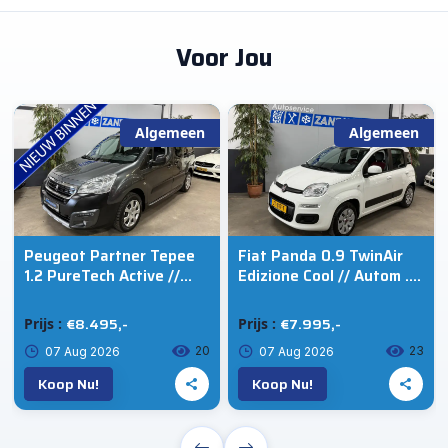
Voor Jou
Algemeen
Algemeen
Peugeot Partner Tepee
Fiat Panda 0.9 TwinAir
1.2 PureTech Active //
Edizione Cool // Autom .
Camera // Cruise // Ecc
// Trekhaak
€8.495,-
€7.995,-
Prijs :
Prijs :
20
23
07 Aug 2026
07 Aug 2026
Koop Nu!
Koop Nu!