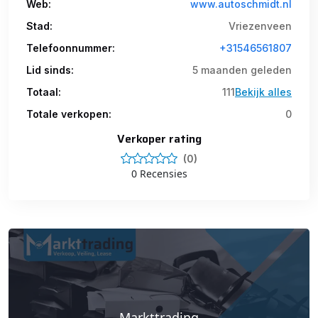
Web:
www.autoschmidt.nl
Stad:
Vriezenveen
Telefoonnummer:
+31546561807
Lid sinds:
5 maanden geleden
Totaal:
111
Bekijk alles
Totale verkopen:
0
Verkoper rating
(0)
0 Recensies
Markttrading