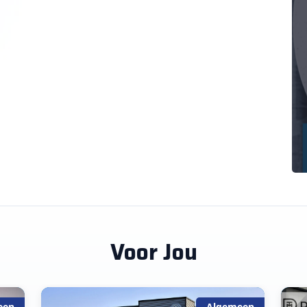
Voor Jou
een
Algemeen