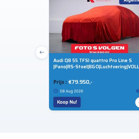
E-Hybrid | Sport
Audi Q8 55 TFSI quattro Pro Line S
ose Sound |
|Pano|RS-Stoel|B&O|Luchtvering|VOLL
 SportChrono |
€79.950,-
Prijs :
50
08 Aug 2026
Koop Nu!