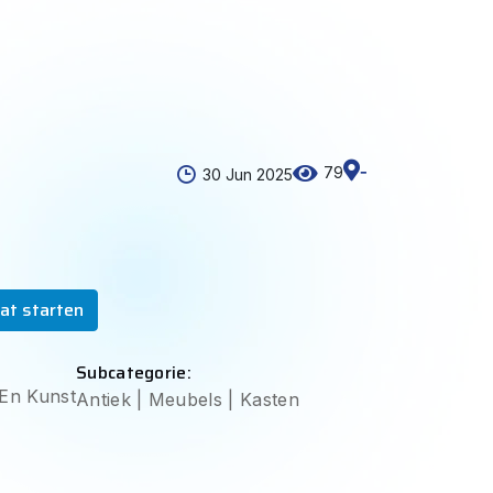
-
79
30 Jun 2025
at starten
Subcategorie:
 En Kunst
Antiek | Meubels | Kasten