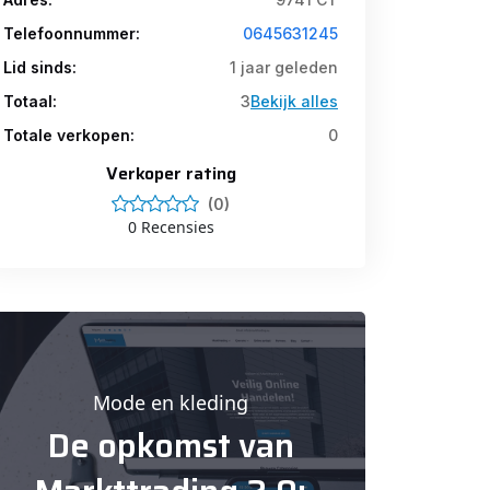
Telefoonnummer:
0645631245
Lid sinds:
1 jaar geleden
Totaal:
3
Bekijk alles
Totale verkopen:
0
Verkoper rating
(0)
0 Recensies
Mode en kleding
De opkomst van