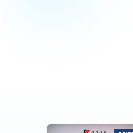
Algemeen
Algem