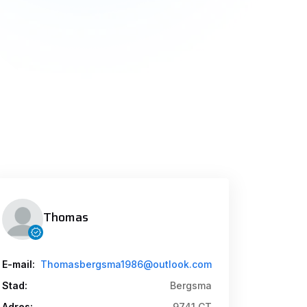
Thomas
E-mail:
Thomasbergsma1986@outlook.com
Stad:
Bergsma
Adres:
9741 CT