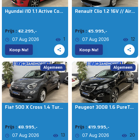
Hyundai i10 1.1 Active Cool Verkocht!!!
Renault Clio 1.2 16V // Airco // Cruise // Navi
€2.295,-
€5.995,-
Prijs :
Prijs :
1
12
07 Aug 2026
07 Aug 2026
Koop Nu!
Koop Nu!
Algemeen
Algemeen
Fiat 500 X Cross 1.4 Turbo MultiAir Opening Edition // Cruise // Navi // lm Velgen
Peugeot 3008 1.6 PureTech Allure // Auto. // Half leer // carplay // 19 inch
€8.995,-
€19.995,-
Prijs :
Prijs :
13
20
07 Aug 2026
07 Aug 2026