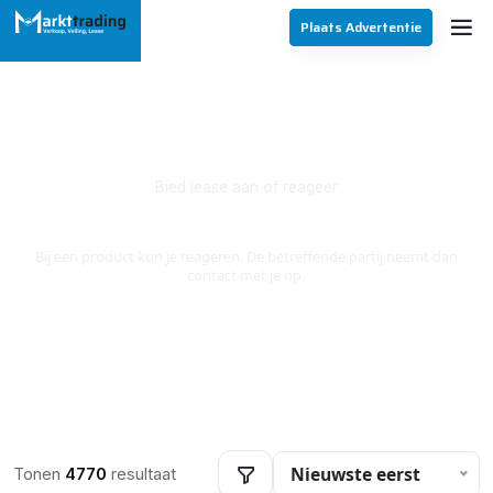
Plaats Advertentie
Bied lease aan of reageer
Lease Aanbod
Bij een product kun je reageren. De betreffende partij neemt dan
contact met je op.
Nieuwste eerst
Tonen
4770
resultaat