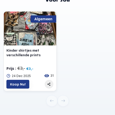
Kinderen en Baby's (1)
Algemeen
Selecteer subcategorie
Kinder shirtjes met
€0
€3
verschillende prints
Voeg Toe
Opnieuw Instellen
€3,-
€3,-
Prijs :
31
24 Dec 2025
Koop Nu!