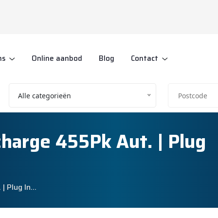
ns
Online aanbod
Blog
Contact
Alle categorieën
harge 455Pk Aut. | Plug
| Plug In…