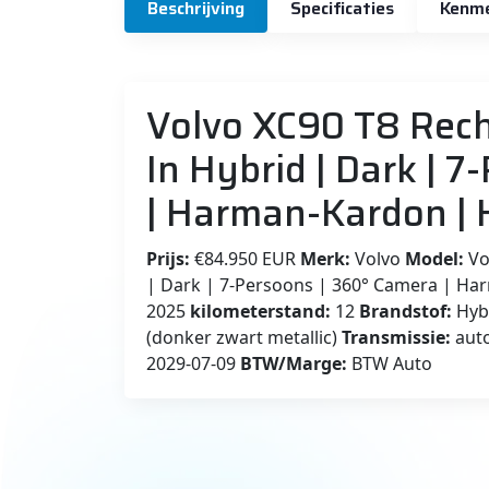
Beschrijving
Specificaties
Kenm
Volvo XC90 T8 Rech
In Hybrid | Dark | 
| Harman-Kardon | H
Prijs:
€84.950 EUR
Merk:
Volvo
Model:
Vo
| Dark | 7-Persoons | 360° Camera | Har
2025
kilometerstand:
12
Brandstof:
Hyb
(donker zwart metallic)
Transmissie:
aut
2029-07-09
BTW/Marge:
BTW Auto