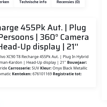
erken
Technische info
Recensies (0)
arge 455Pk Aut. | Plug
7-Persoons | 360° Camera
ead-Up display | 21''
lvo XC90 T8 Recharge 455Pk Aut. | Plug In Hybrid
man-Kardon | Head-Up display | 21''
Bouwjaar:
ride
Carrosserie:
SUV
Kleur:
Onyx Black Metallic
omatic
Kenteken:
676101169
Registratie tot: