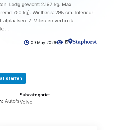
n: Ledig gewicht: 2.197 kg. Max.
remd 750 kg). Wielbasis: 298 cm. Interieur:
 zitplaatsen: 7. Milieu en verbruik:
 ...
Staphorst
15
09 May 2026
at starten
Subcategorie:
n:
Auto's
Volvo