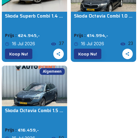
AANBOD
Skoda Superb Combi 1.4 TSI iV iV L&K 218PK 360° Navi Pano Trekhaak Elek. A.klep Leder
Skoda Octavia Combi 1.0 e-TSI PANO LEER VIRTUAL DEALER OND Business Edition Plus
Alle auto's
€24.945,-
€14.994,-
Prijs :
Prijs :
37
23
16 Jul 2026
16 Jul 2026
Voeg Toe
Opnieuw Instellen
Koop Nu!
Koop Nu!
Algemeen
Skoda Octavia Combi 1.5 e-TSI DSG Business+ 1E EIG DEALEROND|TREKHAAK|VIRTUALCOCKPIT|CARPLAY|AMBIENT.LIGHT|STOEL+STUURVRM|
€16.459,-
Prijs :
50