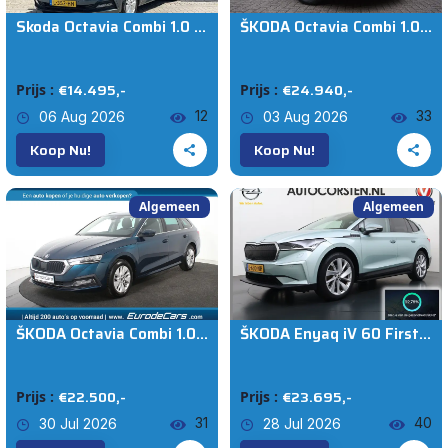
Skoda Octavia Combi 1.0 e-TSI DSG AUTOMAAT ORG NL DEALEROND 1EIG|VIRTUAL.COCKPIT|CARPLAY|STOELVRM|LANE.ASSIST|
ŠKODA Octavia Combi 1.0 e-TSI Sport Business | Sfeerverlichting | Virtual cockpit | Cruise + Lane | Apple/ Android | BTW
Auto's (3666)
€14.495,-
€24.940,-
Prijs :
Prijs :
Skoda
12
33
06 Aug 2026
03 Aug 2026
Koop Nu!
Koop Nu!
Model
Algemeen
Algemeen
€0
€714.500
KM VAN
ŠKODA Octavia Combi 1.0 TSI Clever *1ste Eigenaar*Navigatie*Stoelverwarming*Camera*
ŠKODA Enyaq iV 60 First Edition SOH 92% 3-Zone Ecc Adap.Cruise Stoel+Stuurverwarming Elek.Stoel+Memory Camera Apple Camera Android Auto Navi Pdc Keyless advanced Led Matrix Blind Spot Warning
Vanaf
KM TOT
€22.500,-
€23.695,-
Prijs :
Prijs :
31
40
30 Jul 2026
28 Jul 2026
Tot