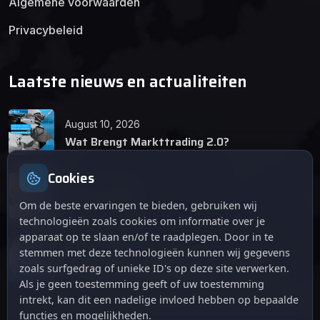
Algemene voorwaarden
Privacybeleid
Laatste nieuws en actualiteiten
August 10, 2026
Wat Brengt Markttrading 2.0?
Cookies
June 24, 2026
Tips en Tricks
Om de beste ervaringen te bieden, gebruiken wij
technologieën zoals cookies om informatie over je
apparaat op te slaan en/of te raadplegen. Door in te
April 12, 2026
stemmen met deze technologieën kunnen wij gegevens
De opkomst van Markttrading 2.0: Een
zoals surfgedrag of unieke ID's op deze site verwerken.
revolutie in online handelen.
Als je geen toestemming geeft of uw toestemming
intrekt, kan dit een nadelige invloed hebben op bepaalde
functies en mogelijkheden.