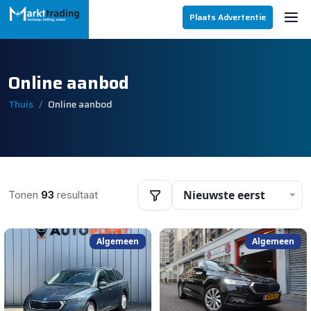
Plaats Advertentie
Online aanbod
Thuis
Online aanbod
Nieuwste eerst
Tonen
93
resultaat
Algemeen
Algemeen
Filters