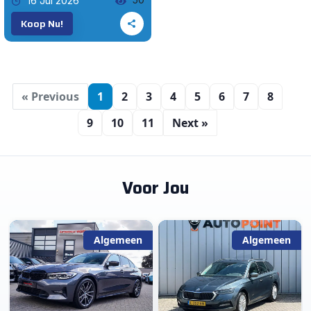
16 Jul 2026
Koop Nu!
« Previous
1
2
3
4
5
6
7
8
9
10
11
Next »
Voor Jou
Algemeen
Algemeen