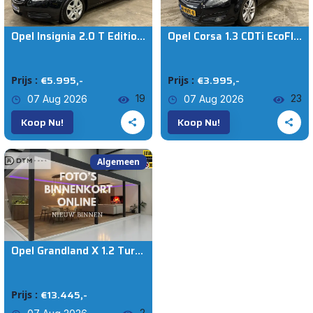
AANBOD
Opel Insignia 2.0 T Edition // Autom // leer
Opel Corsa 1.3 CDTi EcoFlex S/S '111' Edition
Alle auto's
€5.995,-
€3.995,-
Prijs :
Prijs :
19
23
07 Aug 2026
07 Aug 2026
Voeg Toe
Opnieuw Instellen
Koop Nu!
Koop Nu!
Algemeen
Opel Grandland X 1.2 Turbo Innovation AUT Navi 360° Leder Camera Elek. Achterklep
€13.445,-
Prijs :
2