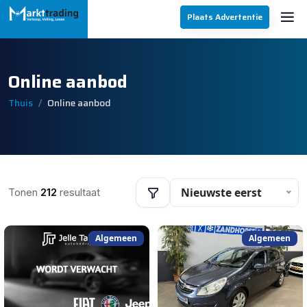
Plaats Advertentie
Online aanbod
Thuis
Online aanbod
Nieuwste eerst
Tonen
212
resultaat
Algemeen
Algemeen
Filters