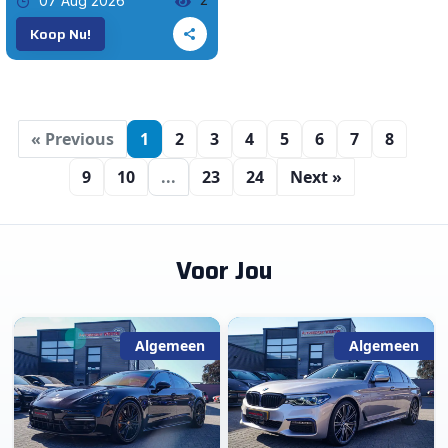
07 Aug 2026
Koop Nu!
« Previous
1
2
3
4
5
6
7
8
9
10
...
23
24
Next »
Voor Jou
Algemeen
Algemeen