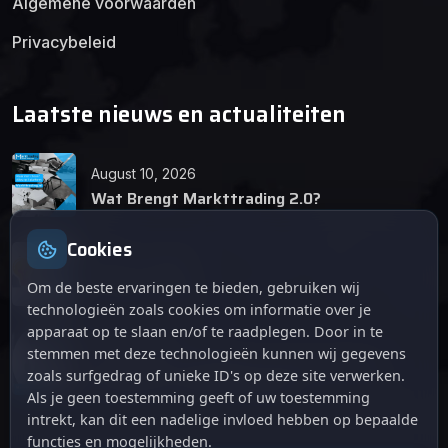
Algemene voorwaarden
Privacybeleid
Laatste nieuws en actualiteiten
August 10, 2026
Wat Brengt Markttrading 2.0?
Cookies
June 24, 2026
Tips en Tricks
Om de beste ervaringen te bieden, gebruiken wij
technologieën zoals cookies om informatie over je
apparaat op te slaan en/of te raadplegen. Door in te
April 12, 2026
stemmen met deze technologieën kunnen wij gegevens
De opkomst van Markttrading 2.0: Een
zoals surfgedrag of unieke ID's op deze site verwerken.
revolutie in online handelen.
Als je geen toestemming geeft of uw toestemming
intrekt, kan dit een nadelige invloed hebben op bepaalde
functies en mogelijkheden.