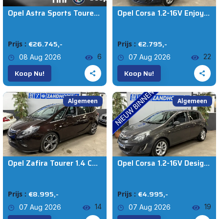
Opel Astra Sports Tourer | Elektrisch opendak Apple/Android Carplay 1.2 GS Line
Opel Corsa 1.2-16V Enjoy // Lage km stand // nwe APK !!!
Auto's (3831)
€26.745,-
€2.795,-
Prijs :
Prijs :
Opel
6
22
08 Aug 2026
07 Aug 2026
Koop Nu!
Koop Nu!
Model
Algemeen
Algemeen
€0
€714.500
KM VAN
Opel Zafira Tourer 1.4 Cosmo 7p. // Panodak // Half Leer // 18 inch
Opel Corsa 1.2-16V Design Ed. // Navi // LM velgen // Cruise
Vanaf
KM TOT
€8.995,-
€4.995,-
Prijs :
Prijs :
14
19
07 Aug 2026
07 Aug 2026
Tot