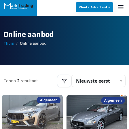
Plaats Advertentie
Online aanbod
Thuis
Online aanbod
Nieuwste eerst
Tonen
2
resultaat
Algemeen
Algemeen
Filters