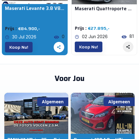
Maserati Levante 3.8 V8 GTS | Schuif-kanteldak | Adaptive Cruise Control | Dealeronderhouden
Maserati Quattroporte 4.2 Bose, Massage, schuif/kanteldak, Rode Leder interieur, 19'' velgen, Navi
Auto's (3645)
€27.895,-
€84.900,-
Prijs :
Prijs :
Maserati
81
0
02 Jun 2026
30 Jul 2026
Koop Nu!
Koop Nu!
Model
Voor Jou
€0
€714.500
KM VAN
Algemeen
Algemeen
Vanaf
KM TOT
Tot