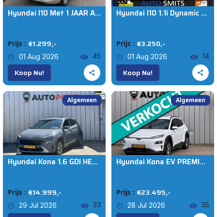
Hyundai I10 Met 1 JAAR APK 1.25i Dynamic Cool
Hyundai I10 1.1i Dynamic XL 5drs
Auto's (3649)
€1.299,-
€3.250,-
Prijs :
Prijs :
Hyundai
45
14
01 Aug 2026
01 Aug 2026
Koop Nu!
Koop Nu!
Model
Algemeen
Algemeen
€0
€714.500
KM VAN
Hyundai Kona 1.6 GDI HEV Fashion Sky PANO HEAD-UP EERSTE EIGENAAR ORG NL AUTO
Hyundai Kona EV PREMIUM 64 kWh WARMTEPOMP FASE 3 SOH 100 % ||STOELVRM+VERKOELING|||LANEASSIST|ADAPT.CRUISE|ELEK.STOEL|KEYLESSGO|
Vanaf
KM TOT
€14.999,-
€23.495,-
Prijs :
Prijs :
33
35
29 Jul 2026
28 Jul 2026
Tot