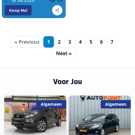
16 Jul 2026
Koop Nu!
« Previous
1
2
3
4
5
6
7
Next »
Voor Jou
Algemeen
Algemeen