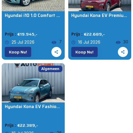
AANBOD
Hyundai i10 1.0 Comfort Limited Automaat
Hyundai Kona EV Premium 64 kWh WARMTEPOMP SOH96% ORG NL|CAMERA|MEMORYSEAT|BLINDSPOT|STOEL+STUURVRM|LEER|LANE.ASSIST|ADAPT.CRUISE|
Alle auto's
€19.945,-
€22.689,-
Prijs :
Prijs :
7
30
25 Jul 2026
16 Jul 2026
Voeg Toe
Opnieuw Instellen
Koop Nu!
Koop Nu!
Algemeen
Hyundai Kona EV Fashion 64 kWh SOH 100% WARMTEPOMP DEALER OND HEAD-UP
€22.389,-
Prijs :
28