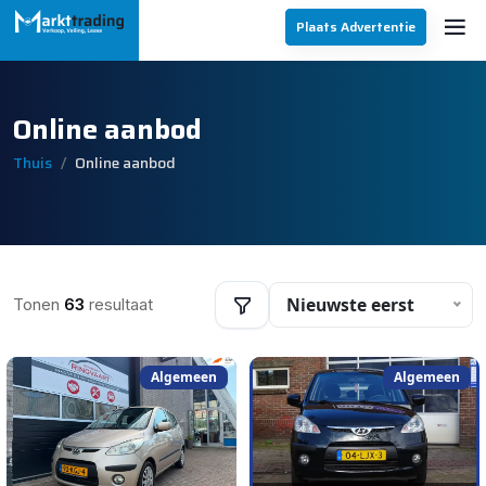
Plaats Advertentie
Online aanbod
Thuis
Online aanbod
Nieuwste eerst
Tonen
63
resultaat
Algemeen
Algemeen
Filters