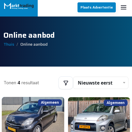
Plaats Advertentie
Online aanbod
Thuis
Online aanbod
Nieuwste eerst
Tonen
4
resultaat
Algemeen
Algemeen
Filters