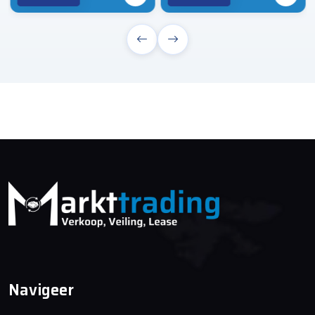
AANBOD
Alle auto's
Voeg Toe
Opnieuw Instellen
Navigeer