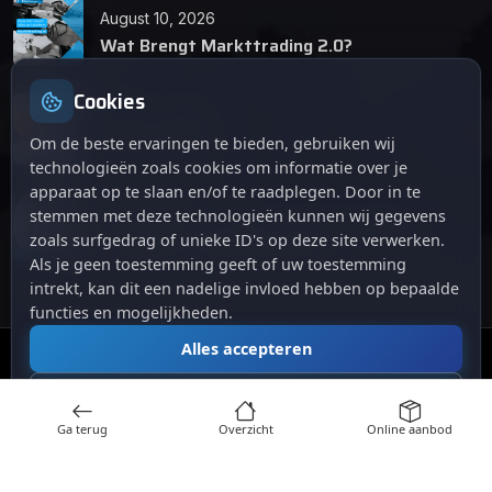
August 10, 2026
Wat Brengt Markttrading 2.0?
Cookies
June 24, 2026
Tips en Tricks
Om de beste ervaringen te bieden, gebruiken wij
technologieën zoals cookies om informatie over je
apparaat op te slaan en/of te raadplegen. Door in te
April 12, 2026
stemmen met deze technologieën kunnen wij gegevens
De opkomst van Markttrading 2.0: Een
zoals surfgedrag of unieke ID's op deze site verwerken.
revolutie in online handelen.
Als je geen toestemming geeft of uw toestemming
intrekt, kan dit een nadelige invloed hebben op bepaalde
functies en mogelijkheden.
Alles accepteren
© 2024
. Alle rechten voorbehouden.
Markttrading
Alles afwijzen
Ga terug
Overzicht
Online aanbod